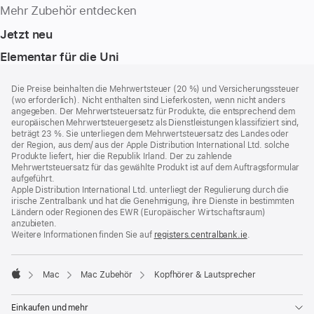
Mehr Zubehör entdecken
Jetzt neu
Elementar für die Uni
Footer
Fußnoten
Die Preise beinhalten die Mehrwertsteuer (20 %) und Versicherungssteuer
(wo erforderlich). Nicht enthalten sind Lieferkosten, wenn nicht anders
angegeben. Der Mehrwertsteuersatz für Produkte, die entsprechend dem
europäischen Mehrwertsteuergesetz als Dienstleistungen klassifiziert sind,
beträgt 23 %. Sie unterliegen dem Mehrwertsteuersatz des Landes oder
der Region, aus dem/ aus der Apple Distribution International Ltd. solche
Produkte liefert, hier die Republik Irland. Der zu zahlende
Mehrwertsteuersatz für das gewählte Produkt ist auf dem Auftragsformular
aufgeführt.
Apple Distribution International Ltd. unterliegt der Regulierung durch die
irische Zentralbank und hat die Genehmigung, ihre Dienste in bestimmten
Ländern oder Regionen des EWR (Europäischer Wirtschaftsraum)
anzubieten.
Weitere Informationen finden Sie auf
registers.centralbank.ie
(Öffnet
.
ein
neues
Fenster)
Mac
Mac Zubehör
Kopfhörer & Lautsprecher
Apple
Einkaufen und mehr