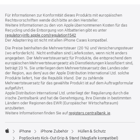
Footer
Fußnoten
Für Informationen zur Konformität dieses Produkts mit europäischen
Rechtsvorschriften wende dich bitte an den Hersteller.
Weitere Informationen zu den von Apple übernommenen Kosten für das
Recycling und die Entsorgung von Altbatterien gibt es unter
regulatoryinfo.apple.com/regulation1542
(öffnet
Der Adapterring ist nicht mit allen iPhone Cases kompatibel.
ein
neues
Die Preise beinhalten die Mehrwertsteuer (20 %) und Versicherungssteuer
Fenster)
(wo erforderlich). Nicht enthalten sind Lieferkosten, wenn nicht anders
angegeben. Der Mehrwertsteuersatz für Produkte, die entsprechend dem
europäischen Mehrwertsteuergesetz als Dienstleistungen klassifiziert sind,
beträgt 23 %. Sie unterliegen dem Mehrwertsteuersatz des Landes oder
der Region, aus dem/ aus der Apple Distribution International Ltd. solche
Produkte liefert, hier die Republik Irland. Der zu zahlende
Mehrwertsteuersatz für das gewählte Produkt ist auf dem Auftragsformular
aufgeführt.
Apple Distribution International Ltd. unterliegt der Regulierung durch die
irische Zentralbank und hat die Genehmigung, ihre Dienste in bestimmten
Ländern oder Regionen des EWR (Europäischer Wirtschaftsraum)
anzubieten.
Weitere Informationen finden Sie auf
registers.centralbank.ie
(Öffnet
.
ein
neues
Fenster)
iPhone
iPhone Zubehör
Hüllen & Schutz
Apple
PopSockets Kick-Out Grip & Stand (MagSafe kompatibel)