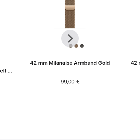
Zurück
Weiter
42 mm Milanaise Armband Gold
42 
ll -
99,00 €