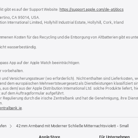
t gibt es auf der Support Website:
https://support.apple.com/de-at/docs
(öffnet
ein
pertino, CA 95014, USA.
neues
n International Limited, Hollyhill Industrial Estate, Hollyhill, Cork, Irland
Fenster
menen Kosten für das Recycling und die Entsorgung von Altbatterien gibt es unt
icht wasserbeständig.
pass App auf der Apple Watch beeinträchtigen.
r vorbehalten.
) und Versicherungssteuer (wo erforderlich). Nicht enthalten sind Lieferkosten,
end dem europäischen Mehrwertsteuergesetz als Dienstleistungen klassifiziert sin
us dem/ aus der Apple Distribution International Ltd. solche Produkte liefert, hi
t auf dem Auftragsformular aufgeführt.
t der Regulierung durch die irische Zentralbank und hat die Genehmigung, ihre Die
n.
entralbank.ie
(Öffnet
.
ein
neues
Fenster)
ufen
42 mm Armband mit Moderner Schließe Mitternachtsviolett - Small
Apple Store
Für Unternehmen