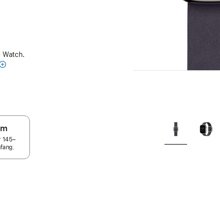
e Watch.
um
r 145–
fang.