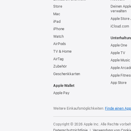
Store
Deinen Appl
verwalten
Mac
Apple Store
iPad
iCloud.com
iPhone
Watch
Unterhaltun
AirPods
Apple One
TV & Home
Apple TV
AirTag
Apple Music
Zubehör
Apple Arcad
Geschenkkarten
Apple Fitnes
App Store
Apple Wallet
Apple Pay
Weitere Einkaufsmöglichkeiten:
Finde einen App
Copyright © 2026 Apple Inc. Alle Rechte vorbeh
Datenschutzrichtlinie
Verwendung von Cooki