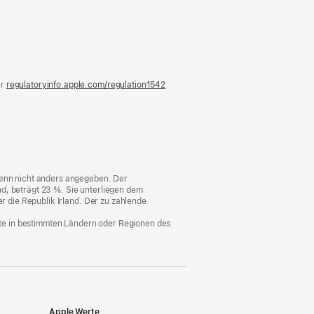
)
er
regulatoryinfo.apple.com/regulation1542
(öffnet
ein
neues
Fenster)
 wenn nicht anders angegeben. Der
d, beträgt 23 %. Sie unterliegen dem
er die Republik Irland. Der zu zahlende
nste in bestimmten Ländern oder Regionen des
Apple Werte