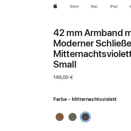
Apple
Store
Mac
iPad
42 mm Armband m
Moderner Schließ
Mitternachtsviolett
Small
149,00 €
Farbe - Mitternachtsviolett
Karamell
Silbergrau
Mitternachtsviolett