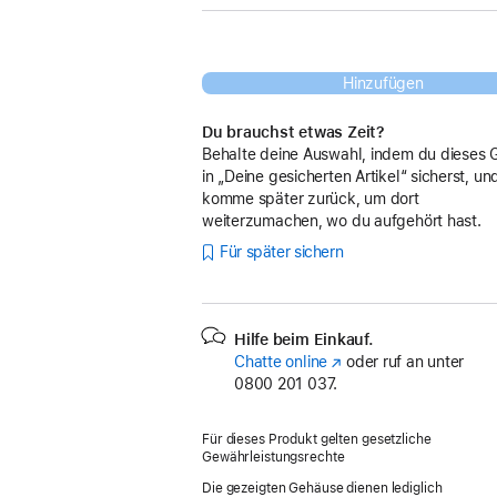
Hinzufügen
Du brauchst etwas Zeit?
Behalte deine Auswahl, indem du dieses 
in „Deine gesicherten Artikel“ sicherst, un
komme später zurück, um dort
weiterzumachen, wo du aufgehört hast.
Für später sichern
Hilfe beim Einkauf.
Chatte online
(Öffnet
oder ruf an unter
0800 201 037.
ein
neues
Fenster)
Für dieses Produkt gelten gesetzliche
Gewährleistungsrechte
Die gezeigten Gehäuse dienen lediglich