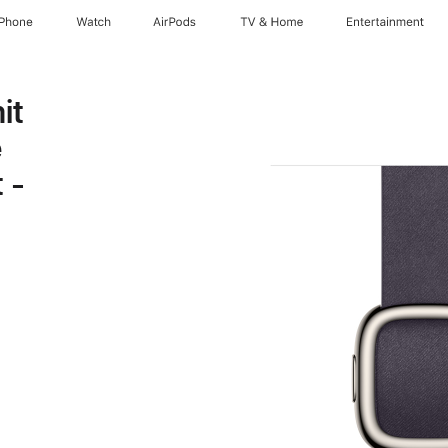
iPhone
Watch
AirPods
TV & Home
Entertainment
it
e
 -