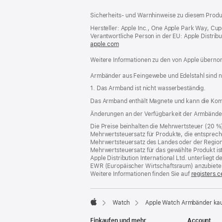
Footer
Fußnoten
Sicherheits- und Warnhinweise zu diesem Produk
Hersteller: Apple Inc., One Apple Park Way, Cu
Verantwortliche Person in der EU: Apple Distributio
apple.com
(öffnet
ein
Weitere Informationen zu den von Apple übernom
neues
Fenster)
Armbänder aus Feingewebe und Edelstahl sind n
1. Das Armband ist nicht wasserbeständig.
Das Armband enthält Magnete und kann die Kom
Änderungen an der Verfügbarkeit der Armbände
Die Preise beinhalten die Mehrwertsteuer (20 %
Mehrwertsteuersatz für Produkte, die entsprech
Mehrwertsteuersatz des Landes oder der Region, a
Mehrwertsteuersatz für das gewählte Produkt is
Apple Distribution International Ltd. unterlieg
EWR (Europäischer Wirtschaftsraum) anzubiete
Weitere Informationen finden Sie auf
registers.c
Watch
Apple Watch Armbänder ka
Apple
Einkaufen und mehr
Account