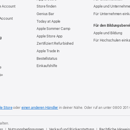
e Account
Store finden
Apple und Unternehm
Genius Bar
Für Unternehmen eink
 Account
Today at Apple
Für den Bildungsbere
Apple Sommer Camp
Apple und Bildung
Apple Store App
g
Für Hochschulen eink
Zertifiziert Refurbished
Apple Trade In
Bestellstatus
Einkaufshilfe
e
s+
le Store
oder
einen anderen Händler
in deiner Nähe. Oder
ruf an unter
0800 201
alten.
es
Nutzungsbedingungen
Verkauf und Rückerstattung
Rechtliche Hinweis