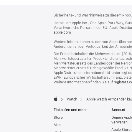
Footer
Fußnoten
Sicherheits- und Warnhinweise zu diesem Produk
Hersteller: Apple Inc., One Apple Park Way, Cu
Verantwortliche Person in der EU: Apple Distributio
apple.com
(öffnet
ein
Weitere Informationen zu den von Apple übernom
neues
Änderungen an der Verfügbarkeit der Armbände
Fenster)
Die Preise beinhalten die Mehrwertsteuer (20 %
Mehrwertsteuersatz für Produkte, die entsprech
Mehrwertsteuersatz des Landes oder der Region, a
Mehrwertsteuersatz für das gewählte Produkt is
Apple Distribution International Ltd. unterlieg
EWR (Europäischer Wirtschaftsraum) anzubiete
Weitere Informationen finden Sie auf
registers.c
Watch
Apple Watch Armbänder ka
Apple
Einkaufen und mehr
Account
Store
Deinen Appl
verwalten
Mac
Apple Store