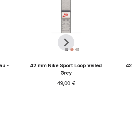
Zurück
Weiter
au -
42 mm Nike Sport Loop Veiled
42
Grey
49,00 €