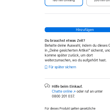
180 mm Umfang.
200 mm Um
Hinzufügen
Du brauchst etwas Zeit?
Behalte deine Auswahl, indem du dieses 
in „Deine gesicherten Artikel“ sicherst, un
komme später zurück, um dort
weiterzumachen, wo du aufgehört hast.
Für später sichern
Hilfe beim Einkauf.
Chatte online
(Öffnet
oder ruf an unter
0800 201 037.
ein
neues
Fenster)
Für dieses Produkt gelten gesetzliche