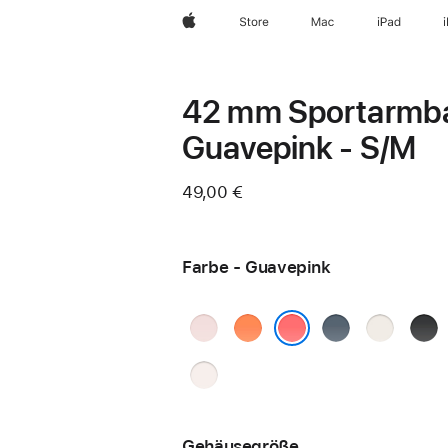
Apple
Store
Mac
iPad
42 mm Sportarmb
Guavepink - S/M
49,00 €
Farbe - Guavepink
Hellrosa
Clementine
Maritimblau
Polarstern
Schw
Guavepink
Blassrosa
Gehäusegröße