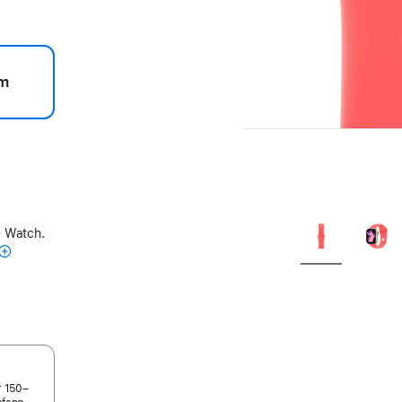
m
e Watch.
r 150–