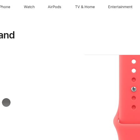
iPhone
Watch
AirPods
TV & Home
Entertainment
and
arz
Steingrau