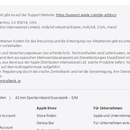
t gibt es auf der Support Website:
https://support.apple.com/de-at/docs
(öffnet
ein
pertino, CA 95014, USA.
neues
n International Limited, Hollyhill Industrial Estate, Hollyhill, Cork, Irland
Fenster
menen Kosten für das Recycling und die Entsorgung von Altbatterien gibt es unt
r vorbehalten.
) und Versicherungssteuer (wo erforderlich). Nicht enthalten sind Lieferkosten,
end dem europäischen Mehrwertsteuergesetz als Dienstleistungen klassifiziert sin
us dem/ aus der Apple Distribution International Ltd. solche Produkte liefert, hi
t auf dem Auftragsformular aufgeführt.
t der Regulierung durch die irische Zentralbank und hat die Genehmigung, ihre Die
n.
entralbank.ie
(Öffnet
.
ein
neues
Fenster)
ufen
42 mm Sportarmband Guavepink - S/M
Apple Store
Für Unternehmen
e Account
Store finden
Apple und Unternehm
Genius Bar
Für Unternehmen eink
 Account