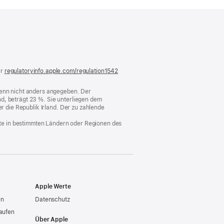
)
er
regulatoryinfo.apple.com/regulation1542
(öffnet
ein
neues
 wenn nicht anders angegeben. Der
Fenster)
d, beträgt 23 %. Sie unterliegen dem
er die Republik Irland. Der zu zahlende
nste in bestimmten Ländern oder Regionen des
Apple Werte
en
Datenschutz
aufen
Über Apple