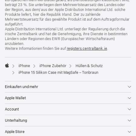
beträgt 23 %. Sie unterliegen dem Mehrwertsteuersatz des Landes oder
der Region, aus dem/ aus der Apple Distribution International Ltd. solche
Produkte liefert, hier die Republik Irland. Der zu zahlende
Mehrwertsteuersatz für das gewählte Produkt ist auf dem Auftragsformular
aufgeführt.
Apple Distribution International Ltd. unterliegt der Regulierung durch die
irische Zentralbank und hat die Genehmigung, ihre Dienste in bestimmten
Ländern oder Regionen des EWR (Europäischer Wirtschaftsraum)
anzubieten.
Weitere Informationen finden Sie auf
registers.centralbank.ie
(Öffnet
.
ein
neues
Fenster)
iPhone
iPhone Zubehör
Hüllen & Schutz
Apple
iPhone 15 Silikon Case mit MagSafe – Tonbraun
Einkaufen und mehr
Apple Wallet
Account
Unterhaltung
Apple Store