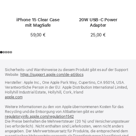
iPhone 15 Clear Case
20W USB‑C Power
mit MagSafe
Adapter
59,00 €
25,00 €
Footer
Fußnoten
Sicherheits- und Warnhinweise zu diesem Produkt gibt es auf der Support
Website:
https://support.apple.com/de-at/docs
(öffnet
ein
Hersteller: Apple Inc., One Apple Park Way, Cupertino, CA 95014, USA.
neues
Verantwortliche Person in der EU: Apple Distribution International Limited,
Fenster)
Hollyhill Industrial Estate, Hollyhill, Cork, Irland
apple.com
(öffnet
ein
Weitere Informationen zu den von Apple übernommenen Kosten für das
neues
Recycling und die Entsorgung von Altbatterien gibt es unter
Fenster)
regulatoryinfo.apple.com/regulation1542
(öffnet
Die Preise beinhalten die Mehrwertsteuer (20 %) und Versicherungssteuer
ein
(wo erforderlich). Nicht enthalten sind Lieferkosten, wenn nicht anders
neues
angegeben. Der Mehrwertsteuersatz für Produkte, die entsprechend dem
Fenster)
europäischen Mehrwertsteuergesetz als Dienstleistungen klassifiziert sind,