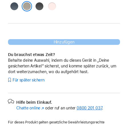
Sturmblau
Schwarz
Hellrosa
Tonbraun
Hinzufügen
Du brauchst etwas Zeit?
Behalte deine Auswahl, indem du dieses Gerät in „Deine
gesicherten Artikel“ sicherst, und komme später zurück, um
dort weiterzumachen, wo du aufgehört hast.
Für später sichern
Hilfe beim Einkauf.
Chatte online
(Öffnet
oder ruf an unter
0800 201 037
.
ein
neues
Für dieses Produkt gelten gesetzliche Gewährleistungsrechte
Fenster)