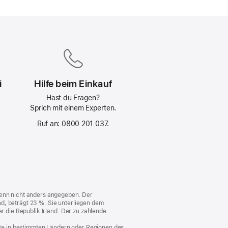
i
Hilfe beim Einkauf
Hast du Fragen?
Sprich mit einem Experten.
Ruf an: 0800 201 037.
e
n
 wenn nicht anders angegeben. Der
d, beträgt 23 %. Sie unterliegen dem
er die Republik Irland. Der zu zahlende
nste in bestimmten Ländern oder Regionen des