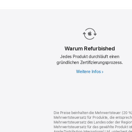
Warum Refurbished
Jedes Produkt durchläuft einen
gründlichen Zertifizierungsprozess.
Weitere Infos
Warum
Refurbished
Footer
Fußnoten
Die Preise beinhalten die Mehrwertsteuer (20 %
Mehrwertsteuersatz für Produkte, die entsprech
Mehrwertsteuersatz des Landes oder der Region, a
Mehrwertsteuersatz für das gewählte Produkt is
Apple Distribution International Ltd. unterlieg