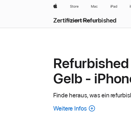
Apple
Store
Mac
iPad
Zertifiziert Refurbished
Alles durchsuchen
Refurbished
Gelb - iPhon
Finde heraus, was ein refurbis
Weitere Infos
über
generalüberh
iPhone.