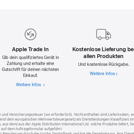
Apple Trade In
Kostenlose Lieferung be
allen Produkten
Gib dein qualifiziertes Gerät in
Zahlung und erhalte eine
Und kostenlose Rückgabe.
Gutschrift für deinen nächsten
Weitere Infos
Kostenlos
Einkauf.
Lieferung
Weitere Infos
Apple
bei
Trade In
allen
Produkte
) und Versicherungssteuer (wo erforderlich). Nicht enthalten sind Lieferkosten,
end dem europäischen Mehrwertsteuergesetz als Dienstleistungen klassifiziert sin
us dem/ aus der Apple Distribution International Ltd. solche Produkte liefert, hi
t auf dem Auftragsformular aufgeführt.
t der Regulierung durch die irische Zentralbank und hat die Genehmigung, ihre Die