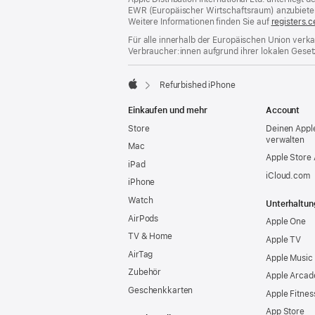
EWR (Europäischer Wirtschaftsraum) anzubiete
Weitere Informationen finden Sie auf
registers.c
Für alle innerhalb der Europäischen Union verka
Verbraucher:innen aufgrund ihrer lokalen Gesetz
Refurbished iPhone
Apple
Einkaufen und mehr
Account
Store
Deinen Appl
verwalten
Mac
Apple Store
iPad
iCloud.com
iPhone
Watch
Unterhaltun
AirPods
Apple One
TV & Home
Apple TV
AirTag
Apple Music
Zubehör
Apple Arcad
Geschenkkarten
Apple Fitnes
App Store