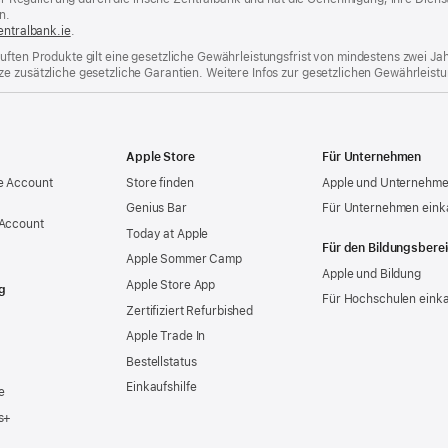
n.
entralbank.ie
(Öffnet
.
ein
uften Produkte gilt eine gesetzliche Gewährleistungsfrist von mindestens zwei Ja
neues
e zusätzliche gesetzliche Garantien. Weitere Infos zur gesetzlichen Gewährleistu
Fenster)
Apple Store
Für Unternehmen
e Account
Store finden
Apple und Unternehm
Genius Bar
Für Unternehmen eink
 Account
Today at Apple
Für den Bildungsbere
Apple Sommer Camp
Apple und Bildung
Apple Store App
g
Für Hochschulen eink
Zertifiziert Refurbished
Apple Trade In
Bestellstatus
Einkaufshilfe
e
s+