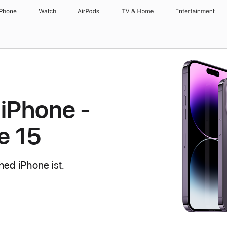
iPhone
Watch
AirPods
TV & Home
Entertainment
 iPhone -
e 15
hed iPhone ist.
olte