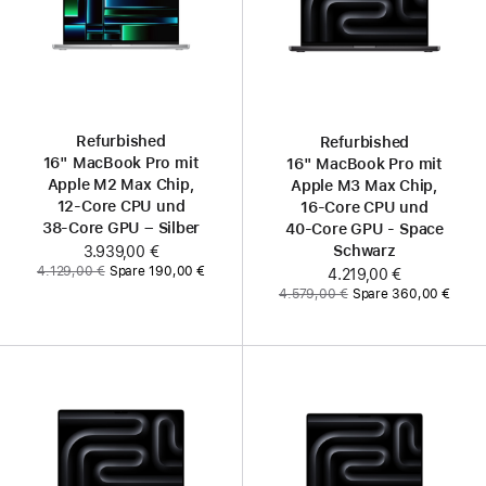
Refurbished
Refurbished
16" MacBook Pro mit
16" MacBook Pro mit
Apple M2 Max Chip,
Apple M3 Max Chip,
12‑Core CPU und
16‑Core CPU und
38‑Core GPU – Silber
40‑Core GPU - Space
Schwarz
Jetzt
3.939,00 €
Vorher:
4.129,00 €
Spare 190,00 €
Jetzt
4.219,00 €
Vorher:
4.579,00 €
Spare 360,00 €