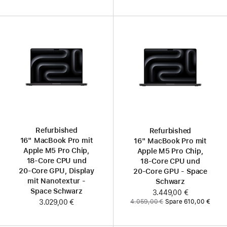
Refurbished
Refurbished
16" MacBook Pro mit
16" MacBook Pro mit
Apple M5 Pro Chip,
Apple M5 Pro Chip,
18‑Core CPU und
18‑Core CPU und
20‑Core GPU, Display
20‑Core GPU - Space
mit Nanotextur -
Schwarz
Space Schwarz
Jetzt
3.449,00 €
Vorher:
4.059,00 €
Spare 610,00 €
3.029,00 €