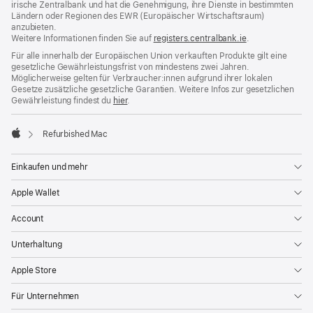
irische Zentralbank und hat die Genehmigung, ihre Dienste in bestimmten
Ländern oder Regionen des EWR (Europäischer Wirtschaftsraum)
anzubieten.
Weitere Informationen finden Sie auf
registers.centralbank.ie
(Öffnet
.
ein
Für alle innerhalb der Europäischen Union verkauften Produkte gilt eine
neues
gesetzliche Gewährleistungsfrist von mindestens zwei Jahren.
Fenster)
Möglicherweise gelten für Verbraucher:innen aufgrund ihrer lokalen
Gesetze zusätzliche gesetzliche Garantien. Weitere Infos zur gesetzlichen
Gewährleistung findest du
hier
.
Refurbished Mac
Apple
Einkaufen und mehr
Apple Wallet
Account
Unterhaltung
Apple Store
Für Unternehmen