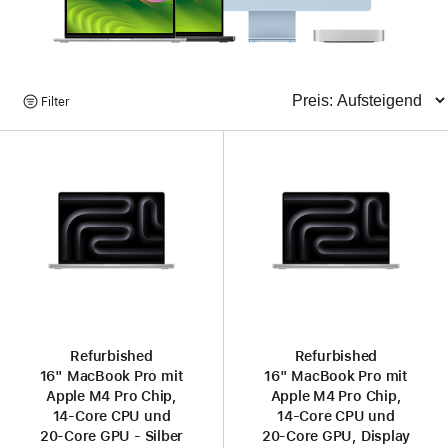
Produkte
Filter
Sortieren
suchen
Refurbished
Refurbished
16" MacBook Pro mit
16" MacBook Pro mit
Apple M4 Pro Chip,
Apple M4 Pro Chip,
14‑Core CPU und
14‑Core CPU und
20‑Core GPU - Silber
20‑Core GPU, Display