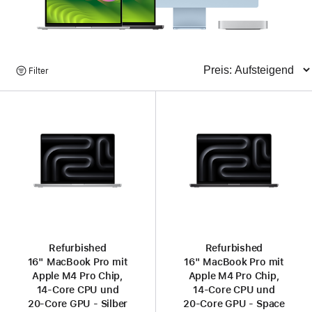
Produkte
Filter
Sortieren
suchen
Refurbished
Refurbished
16" MacBook Pro mit
16" MacBook Pro mit
Apple M4 Pro Chip,
Apple M4 Pro Chip,
14‑Core CPU und
14‑Core CPU und
20‑Core GPU - Silber
20‑Core GPU - Space