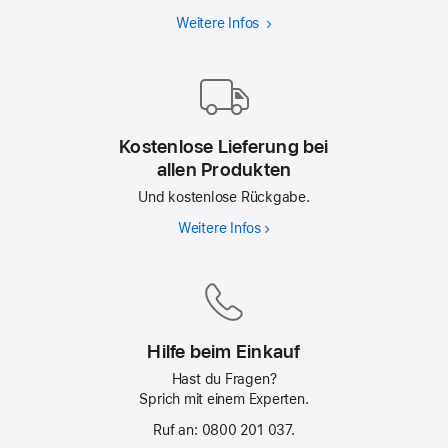
Weitere Infos
Apple
Trade In
Kostenlose Lieferung bei
allen Produkten
Und kostenlose Rückgabe.
Weitere Infos
Kostenlose
Lieferung
bei
allen
Produkten
Hilfe beim Einkauf
Hast du Fragen?
Sprich mit einem Experten.
Ruf an: 0800 201 037.