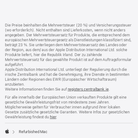
Footer
Fußnoten
Die Preise beinhalten die Mehrwertsteuer (20 %) und Versicherungssteuer
(wo erforderlich). Nicht enthalten sind Lieferkosten, wenn nicht anders
angegeben. Der Mehrwertsteuersatz für Produkte, die entsprechend dem
europäischen Mehrwertsteuergesetz als Dienstleistungen klassifiziert sind,
beträgt 23 %. Sie unterliegen dem Mehrwertsteuersatz des Landes oder
der Region, aus dem/ aus der Apple Distribution International Ltd. solche
Produkte liefert, hier die Republik Irland. Der zu zahlende
Mehrwertsteuersatz für das gewählte Produkt ist auf dem Auftragsformular
aufgeführt.
Apple Distribution International Ltd. unterliegt der Regulierung durch die
irische Zentralbank und hat die Genehmigung, ihre Dienste in bestimmten
Ländern oder Regionen des EWR (Europäischer Wirtschaftsraum)
anzubieten.
Weitere Informationen finden Sie auf
registers.centralbank.ie
(Öffnet
.
ein
Für alle innerhalb der Europäischen Union verkauften Produkte gilt eine
neues
gesetzliche Gewährleistungsfrist von mindestens zwei Jahren.
Fenster)
Möglicherweise gelten für Verbraucher:innen aufgrund ihrer lokalen
Gesetze zusätzliche gesetzliche Garantien. Weitere Infos zur gesetzlichen
Gewährleistung findest du
hier
.
Refurbished Mac
Apple