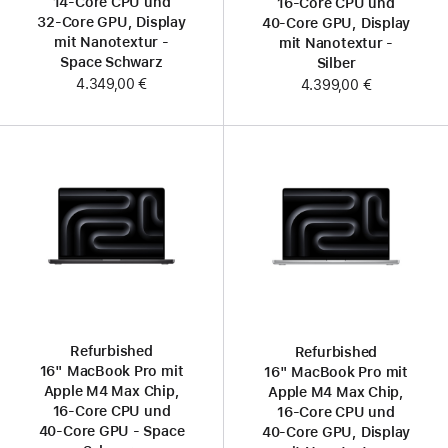
14‑Core CPU und
16‑Core CPU und
32‑Core GPU, Display
40‑Core GPU, Display
mit Nanotextur -
mit Nanotextur -
Space Schwarz
Silber
4.349,00 €
4.399,00 €
Refurbished
Refurbished
16" MacBook Pro mit
16" MacBook Pro mit
Apple M4 Max Chip,
Apple M4 Max Chip,
16‑Core CPU und
16‑Core CPU und
40‑Core GPU - Space
40‑Core GPU, Display