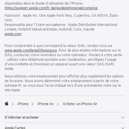
disponibles dans le Guide d’utilisation de l’iPhone :
https://support.apple.com/fr-be/guide/iphone/welcome/ios
(s’ouvre
dans
Fabricant : Apple Inc. One Apple Park Way, Cupertino, CA 95014, États-
une
Unis.
nouvelle
Responsable pour l’Union européenne : Apple Distribution International
fenêtre)
Limited, Hollyhill Industrial Estate, Hollyhill, Cork, Irlande
apple.com
(s’ouvre
dans
une
Pour comprendre à quoi correspond la valeur DAS, rendez-vous sur
nouvelle
www.apple.com/legal/rfexposure
. Pour de plus amples informations sur le
fenêtre)
DAS, contactez votre revendeur ou votre opérateur. Pensez à votre sante
- utilisez votre téléphone portable avec modération, privilégiez l’usage
d’une oreillette et choisissez un appareil ayant une valeur DAS (SAR)
faible.
Nous utilisons votre emplacement pour afficher plus rapidement les options
de livraison. Nous avons déterminé votre emplacement à partir de votre
adresse IP, ou vous nous l’avez indiqué lors d’une précédente visite sur le
site Apple.
iPhone
iPhone Air
Acheter un iPhone Air
Apple
S’informer et acheter
Apple Cartes