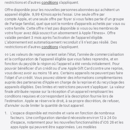
restrictions et d’autres
conditions
s’appliquent.
Offre disponible pour les nouvelles personnes abonnées qui achètent un
appareil éligible. 9,99 €/mois après l’essai. Une seule offre par
compte Apple, et une seule offre par foyer si vous faites partie d’un groupe
de Partage familial, quel que soit le nombre d’appareils achetés par vous ou
votre famille. Cette offre n’est pas disponible si vous ou les membres de
votre foyer avez déjà souscrit un abonnement à Apple Fitness+. Offre
valable pendant 3 mois après l’activation de l’appareil éligible.
L’abonnement est automatiquement reconduit s’il n’est pas résilié. Des
restrictions et d’autres
conditions
s’appliquent.
Note
◊◊ Les valeurs de reprise varient selon l’état, l’année de commercialisation
de
et la configuration de l’appareil éligible que vous faites reprendre, et en
bas
fonction du pays/de la région où l’appareil a été vendu initialement. Pour
de
pouvoir bénéficier d’un crédit ou d’une Apple Gift Card contre une reprise,
page
vous devez avoir au moins 18 ans. Certains appareils ne peuvent pas faire
l’objet d’un crédit. Vous pouvez obtenir des informations complémentaires
auprès des partenaires d’Apple en charge de la reprise et du recyclage des
appareils éligibles. Des limites et restrictions peuvent s’appliquer. La valeur
finale attribuée repose sur la réception d’un appareil remplissant les
conditions requises et correspondant à la description fournie lors de
l’estimation. Apple se réserve le droit, à sa propre discrétion, de refuser,
d’annuler ou de limiter la quantité de tout appareil.
Note
1.
L’espace disponible est moindre et varie en fonction de nombreux
de
facteurs. Une configuration standard nécessite environ 12 à 24 Go
bas
d’espace, notamment pour les nouvelles fonctionnalités d’iOS 26 et les
de
apps Apple qui peuvent être supprimées. Les modèles