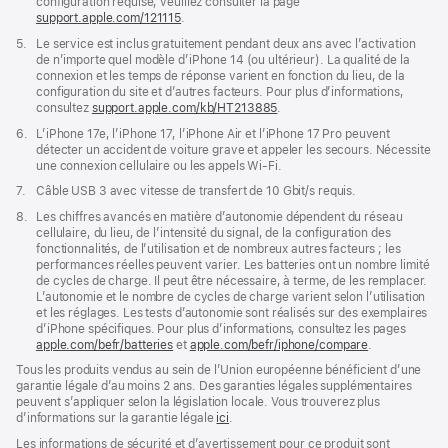
de
configuration requise, veuillez consulter la page
page
support.apple.com/121115
(s’ouvre
.
dans
Note
5.
Le service est inclus gratuitement pendant deux ans avec l’activation
une
de
de n’importe quel modèle d’iPhone 14 (ou ultérieur). La qualité de la
nouvelle
bas
connexion et les temps de réponse varient en fonction du lieu, de la
fenêtre)
de
configuration du site et d’autres facteurs. Pour plus d’informations,
page
consultez
support.apple.com/kb/HT213885
(s’ouvre
.
dans
Note
6.
L’iPhone 17e, l’iPhone 17, l’iPhone Air et l’iPhone 17 Pro peuvent
une
de
détecter un accident de voiture grave et appeler les secours. Nécessite
nouvelle
bas
une connexion cellulaire ou les appels Wi‑Fi.
fenêtre)
de
Note
7.
Câble USB 3 avec vitesse de transfert de 10 Gbit/s requis.
page
de
Note
8.
Les chiffres avancés en matière d’autonomie dépendent du réseau
bas
de
cellulaire, du lieu, de l’intensité du signal, de la configuration des
de
bas
fonctionnalités, de l’utilisation et de nombreux autres facteurs ; les
page
de
performances réelles peuvent varier. Les batteries ont un nombre limité
page
de cycles de charge. Il peut être néces­saire, à terme, de les remplacer.
L’autonomie et le nombre de cycles de charge varient selon l’utilisation
et les réglages. Les tests d’autonomie sont réalisés sur des exemplaires
d’iPhone spécifiques. Pour plus d’informations, consultez les pages
apple.com/befr/batteries
et
apple.com/befr/iphone/compare
.
Tous les produits vendus au sein de l’Union européenne bénéficient d’une
garantie légale d’au moins 2 ans. Des garanties légales supplémentaires
peuvent s’appliquer selon la législation locale. Vous trouverez plus
d’informations sur la garantie légale
ici
.
Les informations de sécurité et d’avertissement pour ce produit sont