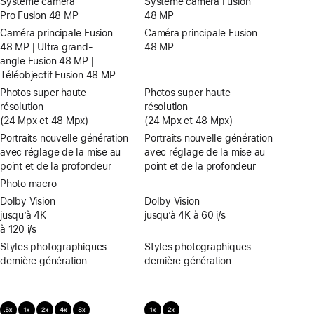
Système caméra
Système caméra Fusion
Pro Fusion 48 MP
48 MP
Caméra principale Fusion
Caméra principale Fusion
48 MP | Ultra grand-
48 MP
angle Fusion 48 MP |
Téléobjectif Fusion 48 MP
Photos super haute
Photos super haute
résolution
résolution
(24 Mpx et 48 Mpx)
(24 Mpx et 48 Mpx)
Portraits nouvelle génération
Portraits nouvelle génération
avec réglage de la mise au
avec réglage de la mise au
point et de la profondeur
point et de la profondeur
Photo macro
—
Pas
de
Dolby Vision
Dolby Vision
Photo
jusqu’à 4K
jusqu’à 4K à 60 i/s
macro
à 120 i/s
Styles photographiques
Styles photographiques
dernière génération
dernière génération