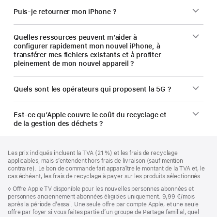
Puis-je retourner mon iPhone ?
Quelles ressources peuvent m’aider à
configurer rapidement mon nouvel iPhone, à
transférer mes fichiers existants et à profiter
pleinement de mon nouvel appareil ?
Quels sont les opérateurs qui proposent la 5G ?
Est-ce qu’Apple couvre le coût du recyclage et
de la gestion des déchets ?
Pied
Notes
Les prix indiqués incluent la TVA (21 %) et les frais de recyclage
de
de
applicables, mais s’entendent hors frais de livraison (sauf mention
bas
page
contraire). Le bon de commande fait apparaître le montant de la TVA et, le
de
cas échéant, les frais de recyclage à payer sur les produits sélectionnés.
page
Note
◊
Offre Apple TV disponible pour les nouvelles personnes abonnées et
de
personnes anciennement abonnées éligibles uniquement. 9,99 €/mois
bas
après la période d’essai. Une seule offre par compte Apple, et une seule
de
offre par foyer si vous faites partie d’un groupe de Partage familial, quel