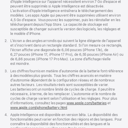
page
d’Apple Intelligence sur l’appareil nécessitent environ 7 Go d’espace et
peuvent être supprimés si Apple Intelligence est désactivée.
L’activation d’Apple Intelligence entraînera le téléchargement des
modèles. Les apps Apple qui peuvent être supprimées utilisent environ
4,5 Go d’espace. Vous pouvez les supprimer, puis les réinstaller en les
téléchargeant depuis l’App Store. La capacité de stockage est
susceptible de changer suivant la version des logiciels, les réglages et
le modèle d’iPhone.
Note
2.
L’écran a des angles arrondis qui suivent la ligne élégante de l’appareil
de
et s’inscrivent dans un rectangle standard. Si l’on mesure ce rectangle,
bas
l’écran affiche une diagonale de 6,06 pouces (iPhone 17e), de
de
6,27 pouces (iPhone 17, iPhone 17 Pro), de 6,55 pouces (iPhone Air) ou
page
de 6,86 pouces (iPhone 17 Pro Max). La zone d’affichage réelle
est moindre.
Note
3.
Les chiffres fournis en matière d’autonomie de la batterie font référence
de
à des modèles plus grands. Tous les chiffres avancés en matière
bas
d’autonomie dépendent de la configuration réseau et de nombreux
de
autres facteurs. Les résultats réels sont susceptibles de varier.
page
Les batteries ont un nombre limité de cycles de charge. Il peut être
nécessaire, à terme, de les remplacer. L’autonomie et le nombre de
cycles de charge varient selon l’utilisation et les réglages. Pour plus
d’informations, consultez les pages
www.apple.com/batteries
et
www.apple.com/iphone/battery.html
.
Note
4.
Apple Intelligence est disponible en version bêta. La disponibilité des
de
fonctionnalités peut varier en fonction des régions et des langues. Pour
bas
connaître la disponibilité des fonctionnalités et des langues et la