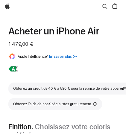
Apple
Acheter un iPhone Air
1 479,00 €
Apple Intelligence
Note
4
En savoir plus
de
sur Apple
bas
Intelligence
En
iPhone Air
de
pour
page
l’iPhone
savoir
plus,
Note de b
Obtenez un crédit de 40 € à 580 € pour la reprise de votre appareil
Note de bas de page
◊◊
Obtenez l’aide de nos Spécialistes gratuitement.
Finition.
Choisissez votre coloris