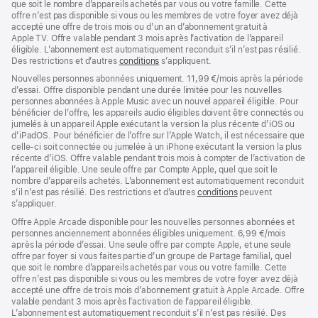
page
que soit le nombre d’appareils achetés par vous ou votre famille. Cette
offre n’est pas disponible si vous ou les membres de votre foyer avez déjà
accepté une offre de trois mois ou d’un an d’abonnement gratuit à
Apple TV. Offre valable pendant 3 mois après l’activation de l’appareil
éligible. L’abonnement est automatiquement reconduit s’il n’est pas résilié.
Des restrictions et d’autres
conditions
s’appliquent.
Nouvelles personnes abonnées uniquement. 11,99 €/mois après la période
d’essai. Offre disponible pendant une durée limitée pour les nouvelles
personnes abonnées à Apple Music avec un nouvel appareil éligible. Pour
bénéficier de l’offre, les appareils audio éligibles doivent être connectés ou
jumelés à un appareil Apple exécutant la version la plus récente d’iOS ou
d’iPadOS. Pour bénéficier de l’offre sur l’Apple Watch, il est nécessaire que
celle-ci soit connectée ou jumelée à un iPhone exécutant la version la plus
récente d’iOS. Offre valable pendant trois mois à compter de l’activation de
l’appareil éligible. Une seule offre par Compte Apple, quel que soit le
nombre d’appareils achetés. L’abonnement est automatiquement reconduit
s’il n’est pas résilié. Des restrictions et d’autres
conditions
peuvent
s’appliquer.
Offre Apple Arcade disponible pour les nouvelles personnes abonnées et
personnes anciennement abonnées éligibles uniquement. 6,99 €/mois
après la période d’essai. Une seule offre par compte Apple, et une seule
offre par foyer si vous faites partie d’un groupe de Partage familial, quel
que soit le nombre d’appareils achetés par vous ou votre famille. Cette
offre n’est pas disponible si vous ou les membres de votre foyer avez déjà
accepté une offre de trois mois d’abonnement gratuit à Apple Arcade. Offre
valable pendant 3 mois après l’activation de l’appareil éligible.
L’abonnement est automatiquement reconduit s’il n’est pas résilié. Des