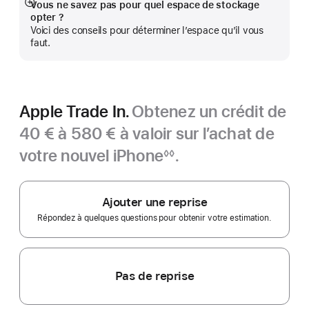
de
Vous ne savez pas pour quel espace de stockage
Afficher
page
opter ?
plus
Voici des conseils pour déterminer l’espace qu’il vous
faut.
Apple Trade In.
Obtenez un crédit de
40 € à 580 € à valoir sur l’achat de
votre nouvel iPhone
.
◊◊
Note
de
bas
de
Ajouter une reprise
page
Répondez à quelques questions pour obtenir votre estimation.
Pas de reprise