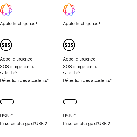
2x
Apple Intelligence
4
Apple Intelligence
4
Note
Note
de
de
bas
bas
de
de
page
page
Appel d’urgence
Appel d’urgence
SOS d’urgence par
SOS d’urgence par
satellite
5
satellite
5
Note
Note
Détection des accidents
6
Détection des accidents
6
de
de
Note
Note
bas
bas
de
de
de
de
bas
bas
page
page
de
de
page
page
USB‑C
USB‑C
Prise en charge d’USB 2
Prise en charge d’USB 2