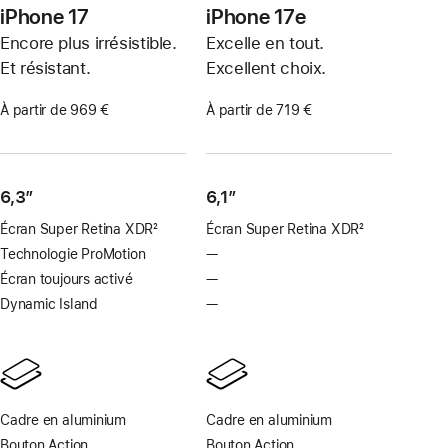
iPhone 17
iPhone 17e
Encore plus irrésistible.
Excelle en tout.
Et résistant.
Excellent choix.
À partir de 969 €
À partir de 719 €
6,3″
6,1″
Écran Super Retina XDR
2
Écran Super Retina XDR
2
Note
Note
Technologie ProMotion
—
Pas
de
de
de
Écran toujours activé
—
Pas
bas
bas
technologie
d’écran
Dynamic Island
—
Pas
de
de
ProMotion
toujours
de
page
page
activé
Dynamic
Island
Cadre en aluminium
Cadre en aluminium
Bouton Action
Bouton Action