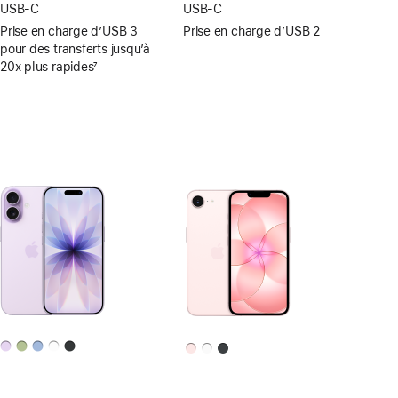
USB‑C
USB‑C
Prise en charge d’USB 3
Prise en charge d’USB 2
pour des transferts jusqu’à
20x plus rapides
7
Note
de
bas
de
page