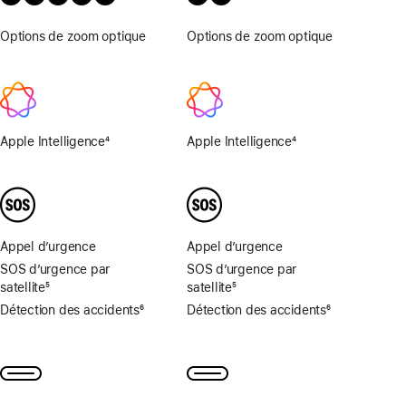
Options de zoom optique
0,5x,
Options de zoom optique
0,5x,
1x,
1x,
2x,
2x,
4x,
4x,
8x
8x
Apple Intelligence
4
Apple Intelligence
4
Note
Note
de
de
bas
bas
de
de
page
page
Appel d’urgence
Appel d’urgence
SOS d’urgence par
SOS d’urgence par
satellite
5
satellite
5
Note
Note
Détection des accidents
6
Détection des accidents
6
de
de
Note
Note
bas
bas
de
de
de
de
bas
bas
page
page
de
de
page
page