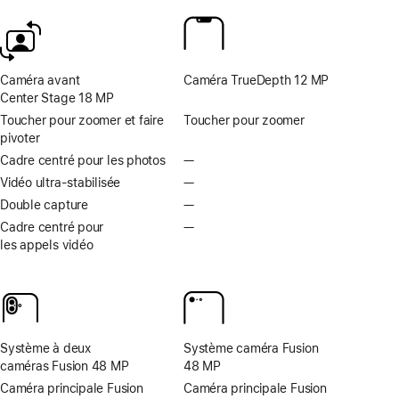
de
de
bas
bas
de
de
page
page
Caméra avant
Caméra TrueDepth 12 MP
Center Stage 18 MP
Toucher pour zoomer et faire
Toucher pour zoomer
pivoter
Cadre centré pour les photos
—
Cadre
centré
Vidéo ultra-stabilisée
—
Vidéo
pour
ultra-
Double capture
—
Double
les
stabilisée
capture
Cadre centré pour
—
Cadre
photos
non
non
les appels vidéo
centré
non
disponible
disponible
pour
disponible
les
appels
vidéo
non
Système à deux
Système caméra Fusion
disponible
caméras Fusion 48 MP
48 MP
Caméra principale Fusion
Caméra principale Fusion