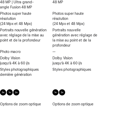
48 MP | Ultra grand-
48 MP
angle Fusion 48 MP
Photos super haute
Photos super haute
résolution
résolution
(24 Mpx et 48 Mpx)
(24 Mpx et 48 Mpx)
Portraits nouvelle génération
Portraits nouvelle
avec réglage de la mise au
génération avec réglage de
point et de la profondeur
la mise au point et de la
profondeur
Photo macro
—
Pas
de
Dolby Vision
Dolby Vision
Photo
jusqu’à 4K à 60 i/s
jusqu’à 4K à 60 i/s
macro
Styles photographiques
Styles photographiques
dernière génération
Options de zoom optique
0,5,
Options de zoom optique
1x,
1x,
2x