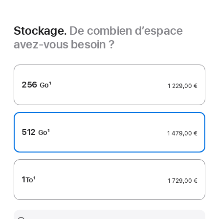
Stockage.
De combien d’espace
avez-vous besoin ?
256
1
Go
1 229,00 €
Note
de
bas
de
512
1
Go
1 479,00 €
page
Note
de
bas
de
1
1
To
1 729,00 €
page
Note
de
bas