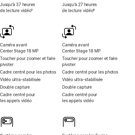
Jusqu’à 37 heures
Jusqu’à 27 heures
de lecture vidéo
3
de lecture vidéo
8
Note
Note
de
de
bas
bas
de
de
page
page
Caméra avant
Caméra avant
Center Stage 18 MP
Center Stage 18 MP
Toucher pour zoomer et faire
Toucher pour zoomer et faire
pivoter
pivoter
Cadre centré pour les photos
Cadre centré pour les photos
Vidéo ultra-stabilisée
Vidéo ultra-stabilisée
Double capture
Double capture
Cadre centré pour
Cadre centré pour
les appels vidéo
les appels vidéo