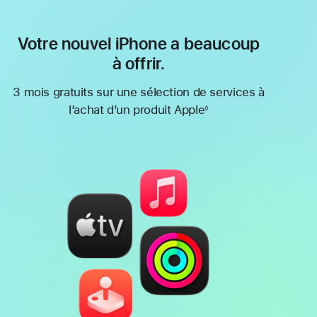
Votre nouvel iPhone a beaucoup
à offrir.
3 mois gratuits sur une sélection de services à
l’achat d’un produit Apple
◊
Note
de
bas
de
page