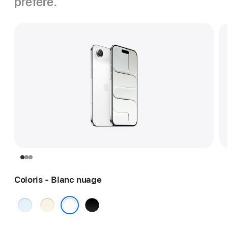
préféré.
Coloris - Blanc nuage
Bleu
Or
Noir sidéral
ciel
clair
Blanc nuage