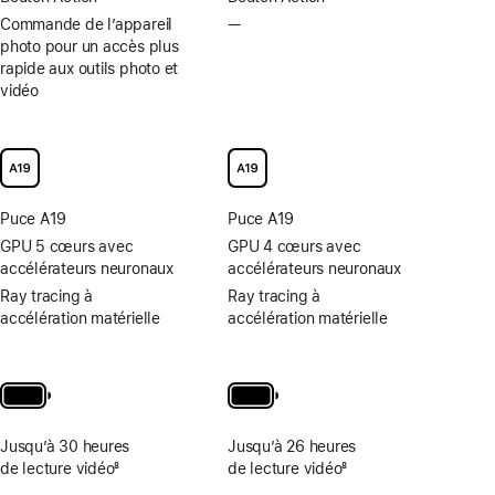
Commande de l’appareil
—
Commande
photo pour un accès plus
de
rapide aux outils photo et
l’appareil
vidéo
photo
pour
un
accès
plus
rapide
Puce A19
Puce A19
aux outils
photo
GPU 5 cœurs avec
GPU 4 cœurs avec
et
accélérateurs neuronaux
accélérateurs neuronaux
vidéo
Ray tracing à
Ray tracing à
non
accélération matérielle
accélération matérielle
disponible
Jusqu’à 30 heures
Jusqu’à 26 heures
de lecture vidéo
8
de lecture vidéo
8
Note
Note