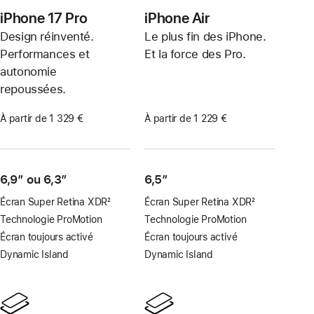
iPhone 17 Pro
iPhone Air
Design réinventé.
Le plus fin des iPhone.
Performances et
Et la force des Pro.
autonomie
repoussées.
À partir de 1 329 €
À partir de 1 229 €
6,9″ ou 6,3″
6,5″
Écran Super Retina XDR
2
Écran Super Retina XDR
2
Note
Note
Technologie ProMotion
Technologie ProMotion
de
de
Écran toujours activé
Écran toujours activé
bas
bas
Dynamic Island
Dynamic Island
de
de
page
page