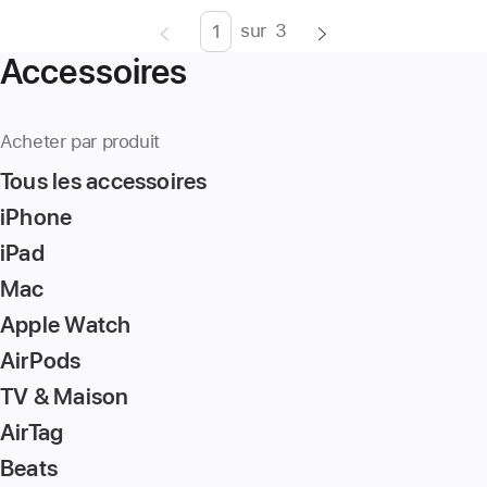
sur
3
Page
Enter
Accessoires
page
number,
press
Acheter par produit
Return/Enter
Tous les accessoires
key
to
iPhone
go
iPad
to
Mac
the
page
Apple Watch
AirPods
TV & Maison
AirTag
Beats