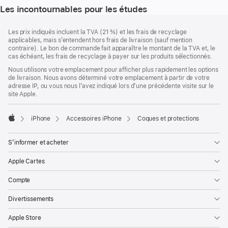
Les incontournables pour les études
Pied
Notes
Les prix indiqués incluent la TVA (21 %) et les frais de recyclage
de
de
applicables, mais s’entendent hors frais de livraison (sauf mention
bas
page
contraire). Le bon de commande fait apparaître le montant de la TVA et, le
de
cas échéant, les frais de recyclage à payer sur les produits sélectionnés.
page
Nous utilisons votre emplacement pour afficher plus rapidement les options
de livraison. Nous avons déterminé votre emplacement à partir de votre
adresse IP, ou vous nous l’avez indiqué lors d’une précédente visite sur le
site Apple.
iPhone
Accessoires iPhone
Coques et protections
Apple
S’informer et acheter
Apple Cartes
Compte
Divertissements
Apple Store