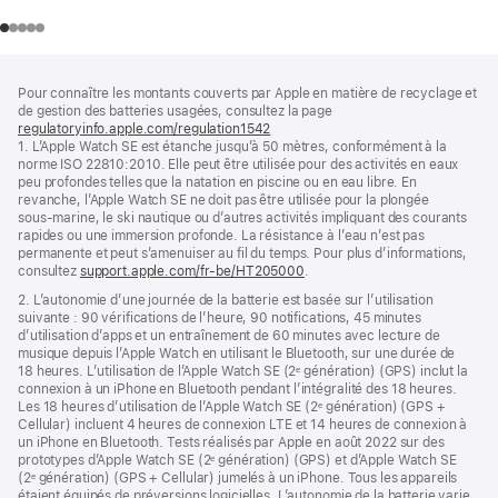
Pied
Notes
Pour connaître les montants couverts par Apple en matière de recyclage et
de
de
de gestion des batteries usagées, consultez la page
bas
page
regulatoryinfo.apple.com/regulation1542
(s’ouvre
de
1. L’Apple Watch SE est étanche jusqu’à 50 mètres, conformément à la
dans
page
norme ISO 22810:2010. Elle peut être utilisée pour des activités en eaux
une
peu profondes telles que la natation en piscine ou en eau libre. En
nouvelle
revanche, l’Apple Watch SE ne doit pas être utilisée pour la plongée
fenêtre)
sous‑marine, le ski nautique ou d’autres activités impliquant des courants
rapides ou une immersion profonde. La résistance à l’eau n’est pas
permanente et peut s’amenuiser au fil du temps. Pour plus d’informations,
consultez
support.apple.com/fr-be/HT205000
.
2. L’autonomie d’une journée de la batterie est basée sur l’utilisation
suivante : 90 vérifications de l’heure, 90 notifications, 45 minutes
d’utilisation d’apps et un entraînement de 60 minutes avec lecture de
musique depuis l’Apple Watch en utilisant le Bluetooth, sur une durée de
18 heures. L’utilisation de l’Apple Watch SE (2ᵉ génération) (GPS) inclut la
connexion à un iPhone en Bluetooth pendant l’intégralité des 18 heures.
Les 18 heures d’utilisation de l’Apple Watch SE (2ᵉ génération) (GPS +
Cellular) incluent 4 heures de connexion LTE et 14 heures de connexion à
un iPhone en Bluetooth. Tests réalisés par Apple en août 2022 sur des
prototypes d’Apple Watch SE (2ᵉ génération) (GPS) et d’Apple Watch SE
(2ᵉ génération) (GPS + Cellular) jumelés à un iPhone. Tous les appareils
étaient équipés de préversions logicielles. L’autonomie de la batterie varie