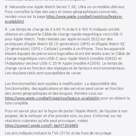
8. Nécessite une Apple Watch Series 7, SE, Ultra ou un modèle ultérieur.
Pour connaître la liste des pays et zones géographiques concernés,
rendez-vous sur la page
https://www.apple.com/befr/watchos/feature-
availability/
.
9. Les temps de charge de 0 à 80 % et de 0 à 100 % indiqués ont été
obtenus en utilisant le Câble de charge rapide magnétique vers USB‑C
pour Apple Watch. Tests réalisés par Apple en août 2022 sur des
prototypes d’Apple Watch SE (2ᵉ génération) (GPS) et d’Apple Watch SE
(2ᵉ génération) (GPS + Cellular) jumelés à un iPhone. Tous les appareils
étaient équipés de préversions logicielles et ont été testés avec le Câble de
charge magnétique vers USB‑C pour Apple Watch (modèle A2652) et
l’Adaptateur secteur USB-C 20 W Apple (modèle A2305). Le temps de
charge varie en fonction des réglages et de facteurs environnementaux.
Les résultats réels sont susceptibles de varier.
Les fonctionnalités sont sujettes à modification. La disponibilité des
fonctionnalités, des applications et des services peut varier en fonction
des zones géographiques et des langues. Rendez-vous sur
https://www.apple.com/befr/watchos/feature-availability
pour en obtenir la
liste complète.
Pour en savoir plus sur la façon de porter l’Apple Watch, de l’ajuster à son
poignet, de la nettoyer et d’en prendre soin, ou pour s’informer sur les
réactions cutanées qu’elle peut provoquer, visitez
https://support.apple.com/fr-be/HT204665
.
Les prix indiqués incluent la TVA (21 %) et les frais de recyclage