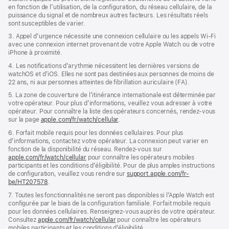
en fonction de l’utilisation, de la configuration, du réseau cellulaire, de la
puissance du signal et de nombreux autres facteurs. Les résultats réels
sont susceptibles de varier.
3. Appel d’urgence nécessite une connexion cellulaire ou les appels Wi‑Fi
avec une connexion internet provenant de votre Apple Watch ou de votre
iPhone à proximité.
4. Les notifications d’arythmie nécessitent les dernières versions de
watchOS et d’iOS. Elles ne sont pas destinées aux personnes de moins de
22 ans, ni aux personnes atteintes de fibrillation auriculaire (FA).
5. La zone de couverture de l’itinérance internationale est déterminée par
votre opérateur. Pour plus d’informations, veuillez vous adresser à votre
opérateur. Pour connaître la liste des opérateurs concernés, rendez-vous
sur la page
apple.com/fr/watch/cellular
.
6. Forfait mobile requis pour les données cellulaires. Pour plus
d’informations, contactez votre opérateur. La connexion peut varier en
fonction de la disponibilité du réseau. Rendez‑vous sur
apple.com/fr/watch/cellular
pour connaître les opérateurs mobiles
participants et les conditions d’éligibilité. Pour de plus amples instructions
de configuration, veuillez vous rendre sur
support.apple.com/fr-
be/HT207578
.
7. Toutes les fonctionnalités ne seront pas disponibles si l’Apple Watch est
configurée par le biais de la configuration familiale. Forfait mobile requis
pour les données cellulaires. Renseignez-vous auprès de votre opérateur.
Consultez
apple.com/fr/watch/cellular
pour connaître les opérateurs
mobiles participants et les conditions d’éligibilité.