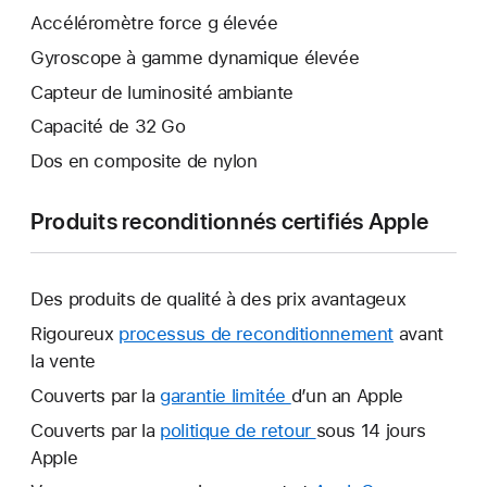
Accéléromètre force g élevée
Gyroscope à gamme dynamique élevée
Capteur de luminosité ambiante
Capacité de 32 Go
Dos en composite de nylon
Produits reconditionnés certifiés Apple
Des produits de qualité à des prix avantageux
Rigoureux
processus de reconditionnement
avant
la vente
Couverts par la
garantie limitée
Une
d’un an Apple
nouvelle
Couverts par la
politique de retour
Une
sous 14 jours
fenêtre
Apple
nouvelle
s’ouvre.
fenêtre