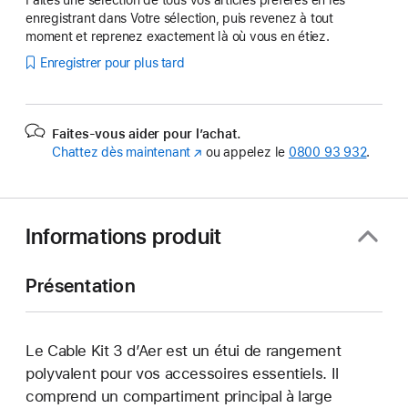
Faites une sélection de tous vos articles préférés en les
enregistrant dans Votre sélection, puis revenez à tout
moment et reprenez exactement là où vous en étiez.
Enregistrer pour plus tard
Faites-vous aider pour l’achat.
Chattez dès maintenant
(s’ouvre
ou appelez le
0800 93 932
.
dans
une
nouvelle
fenêtre)
Informations produit
Présentation
Le Cable Kit 3 d’Aer est un étui de rangement
polyvalent pour vos accessoires essentiels. Il
comprend un compartiment principal à large