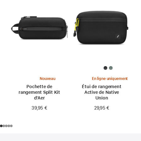
Nouveau
En ligne uniquement
Pochette de
Étui de rangement
rangement Split Kit
Active de Native
d’Aer
Union
39,95 €
29,95 €
Pied
Notes