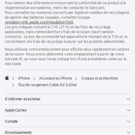
Pour obtenir des informations concernant la conformité de ce produit à la
de
de
réglementation européenne, merci de contacter le fabricant.
bas
page
Pour connaître les montants couverts par Apple en matière de recyclage et
de
de gestion des batteries usagées, consultez la page
page
regulatoryinfo.apple.com/regulation1542
(s’ouvre
Les prix indiqués incluent la TVA (21 %) et les frais de recyclage
dans
applicables, mais s’entendent hors frais de livraison (sauf mention
une
contraire). Le bon de commande fait apparaître le montant de la TVA et, le
nouvelle
cas échéant, les frais de recyclage à payer sur les produits sélectionnés.
fenêtre)
Nous utilisons votre emplacement pour afficher plus rapidement les options
de livraison. Nous avons déterminé votre emplacement à partir de votre
adresse IP, ou vous nous l’avez indiqué lors d’une précédente visite sur le
site Apple.
iPhone
Accessoires iPhone
Coques et protections
Apple
Étui de rangement Cable Kit 3 d’Aer
S’informer et acheter
Apple Cartes
Compte
Divertissements