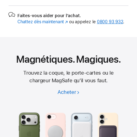
Faites-vous aider pour l’achat.
Chattez dès maintenant
(s’ouvre
ou appelez le
0800 93 932
.
dans
une
nouvelle
fenêtre)
Magnétiques. Magiques.
Trouvez la coque, le porte-cartes ou le
chargeur MagSafe qu’il vous faut.
Acheter