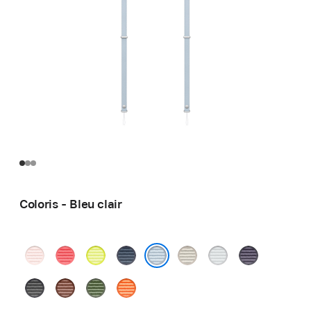
Coloris - Bleu clair
Rose
Rose
Jaune
Bleu
Sahara
Gris
Violet
pastel
goyave
fluo
clair
Bleu clair
Noir
Sienne
Vert
Orange