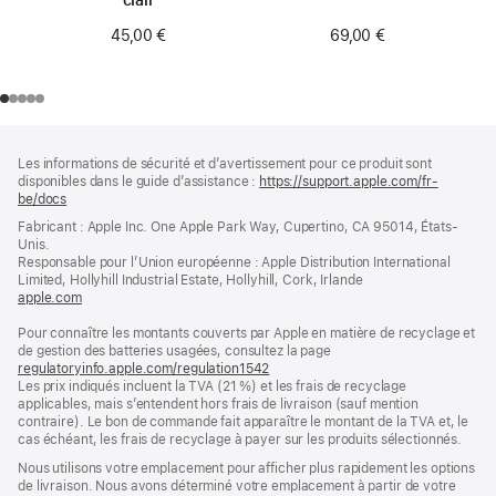
69,00 €
45,00 €
Pied
Notes
Les informations de sécurité et d’avertissement pour ce produit sont
de
de
disponibles dans le guide d’assistance :
https://support.apple.com/fr-
bas
page
be/docs
(s’ouvre
de
dans
Fabricant : Apple Inc. One Apple Park Way, Cupertino, CA 95014, États-
page
une
Unis.
nouvelle
Responsable pour l’Union européenne : Apple Distribution International
fenêtre)
Limited, Hollyhill Industrial Estate, Hollyhill, Cork, Irlande
apple.com
(s’ouvre
dans
Pour connaître les montants couverts par Apple en matière de recyclage et
une
de gestion des batteries usagées, consultez la page
nouvelle
regulatoryinfo.apple.com/regulation1542
fenêtre)
(s’ouvre
Les prix indiqués incluent la TVA (21 %) et les frais de recyclage
dans
applicables, mais s’entendent hors frais de livraison (sauf mention
une
contraire). Le bon de commande fait apparaître le montant de la TVA et, le
nouvelle
cas échéant, les frais de recyclage à payer sur les produits sélectionnés.
fenêtre)
Nous utilisons votre emplacement pour afficher plus rapidement les options
de livraison. Nous avons déterminé votre emplacement à partir de votre