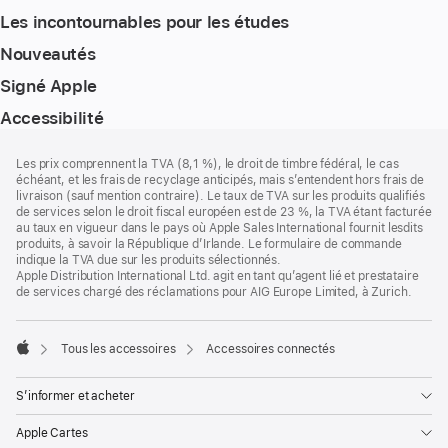
Les incontournables pour les études
Nouveautés
Signé Apple
Accessibilité
Pied
Notes
Les prix comprennent la TVA (8,1 %), le droit de timbre fédéral, le cas
de
de
échéant, et les frais de recyclage anticipés, mais s’entendent hors frais de
bas
page
livraison (sauf mention contraire). Le taux de TVA sur les produits qualifiés
de
de services selon le droit fiscal européen est de 23 %, la TVA étant facturée
page
au taux en vigueur dans le pays où Apple Sales International fournit lesdits
produits, à savoir la République d’Irlande. Le formulaire de commande
indique la TVA due sur les produits sélectionnés.
Apple Distribution International Ltd. agit en tant qu’agent lié et prestataire
de services chargé des réclamations pour AIG Europe Limited, à Zurich.
Tous les accessoires
Accessoires connectés
Apple
S’informer et acheter
Apple Cartes