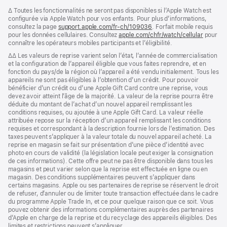
Note
∆ Toutes les fonctionnalités ne seront pas disponibles si l’Apple Watch est
de
configurée via Apple Watch pour vos enfants. Pour plus d’informations,
bas
consultez la page
support.apple.com/fr-ch/109036
(s’ouvre
. Forfait mobile requis
de
pour les données cellulaires. Consultez
apple.com/chfr/watch/cellular
dans
pour
page
connaître les opérateurs mobiles participants et l’éligibilité.
une
nouvelle
Note
∆∆ Les valeurs de reprise varient selon l’état, l’année de commercialisation
fenêtre)
de
et la configuration de l’appareil éligible que vous faites reprendre, et en
bas
fonction du pays/de la région où l’appareil a été vendu initialement. Tous les
de
appareils ne sont pas éligibles à l’obtention d’un crédit. Pour pouvoir
page
bénéficier d’un crédit ou d’une Apple Gift Card contre une reprise, vous
devez avoir atteint l’âge de la majorité. La valeur de la reprise pourra être
déduite du montant de l’achat d’un nouvel appareil remplissant les
conditions requises, ou ajoutée à une Apple Gift Card. La valeur réelle
attribuée repose sur la réception d’un appareil remplissant les conditions
requises et correspondant à la description fournie lors de l’estimation. Des
taxes peuvent s’appliquer à la valeur totale du nouvel appareil acheté. La
reprise en magasin se fait sur présentation d’une pièce d’identité avec
photo en cours de validité (la législation locale peut exiger la consignation
de ces informations). Cette offre peut ne pas être disponible dans tous les
magasins et peut varier selon que la reprise est effectuée en ligne ou en
magasin. Des conditions supplémentaires peuvent s’appliquer dans
certains magasins. Apple ou ses partenaires de reprise se réservent le droit
de refuser, d’annuler ou de limiter toute transaction effectuée dans le cadre
du programme Apple Trade In, et ce pour quelque raison que ce soit. Vous
pouvez obtenir des informations complémentaires auprès des partenaires
d’Apple en charge de la reprise et du recyclage des appareils éligibles. Des
limites et restrictions peuvent s’appliquer.