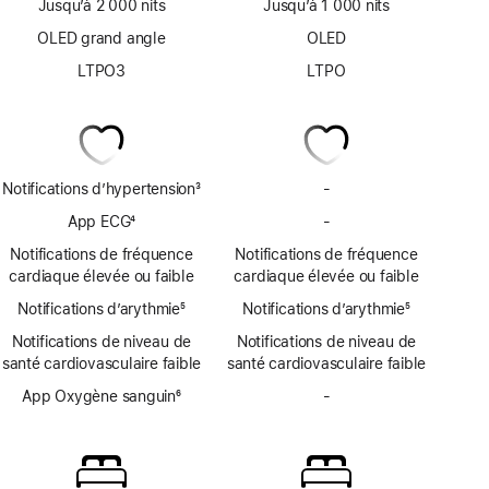
Jusqu’à 2 000 nits
Jusqu’à 1 000 nits
OLED grand angle
OLED
LTPO3
LTPO
Notifications d’hypertension
3
-
Pas
Note
de
App ECG
4
-
Pas
de
notifications
Note
d’app
bas
Notifications de fréquence
Notifications de fréquence
d’hypertension
de
ECG
de
cardiaque élevée ou faible
cardiaque élevée ou faible
bas
page
Notifications d’arythmie
de
5
Notifications d’arythmie
5
Note
page
Note
Notifications de niveau de
Notifications de niveau de
de
de
santé cardiovasculaire faible
santé cardiovasculaire faible
bas
bas
de
App Oxygène sanguin
6
de
-
Pas
page
Note
page
d’app
de
Oxygène
bas
sanguin
de