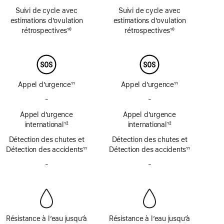
Note
Note
Suivi de cycle avec
Suivi de cycle avec
de
de
estimations d’ovulation
estimations d’ovulation
bas
bas
rétrospectives
10
rétrospectives
10
de
de
Note
Note
page
page
de
de
bas
bas
de
de
page
page
Appel d’urgence
11
Appel d’urgence
11
Note
Note
-
Pas
-
Pas
de
de
de
de
bas
Appel d’urgence
bas
Appel d’urgence
SOS
SOS
de
international
12
de
international
12
d’urgence
d’urgence
Note
page
Note
page
Détection des chutes et
par
Détection des chutes et
par
de
de
Détection des accidents
satellite
11
Détection des accidents
satellite
11
bas
bas
Note
Note
de
-
Pas
de
-
Pas
de
de
page
de
page
de
bas
bas
sirène
sirène
de
de
page
page
Résistance à l’eau jusqu’à
Résistance à l’eau jusqu’à