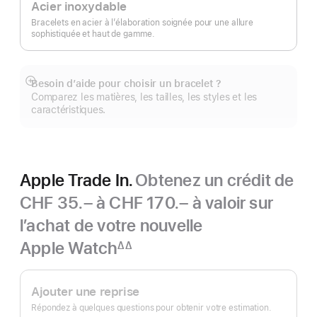
Acier inoxydable
Bracelets en acier à l’élaboration soignée pour une allure
sophistiquée et haut de gamme.
Besoin d’aide pour choisir un bracelet ?
Afficher
Comparez les matières, les tailles, les styles et les
plus
caractéristiques.
Apple Trade In.
Obtenez un crédit de
CHF 35.– à CHF 170.– à valoir sur
l’achat de votre nouvelle
Apple Watch
∆∆
Note
Apple
de
bas
Trade In.
Ajouter une reprise
de
page
Répondez à quelques questions pour obtenir votre estimation.