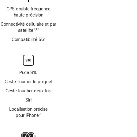
GPS double fréquence
haute précision
Connectivité cellulaire et par
satellite
2
22
,
Note
Note
Compatibilité 5G
1
de
de
Note
bas
bas
de
de
de
bas
page
page
de
page
Puce S10
Geste Tourner le poignet
Geste toucher deux fois
Siri
Localisation précise
pour iPhone
14
Note
de
bas