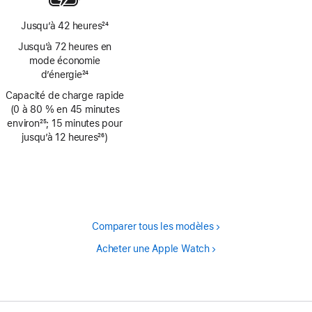
de
page
Jusqu’à 42 heures
24
Note
Jusqu’à 72 heures en
de
mode économie
bas
d’énergie
24
de
Note
Capacité de charge rapide
page
de
(0 à 80 % en 45 minutes
bas
environ
25
; 15 minutes pour
de
Note
jusqu’à 12 heures
26
)
page
de
Note
bas
de
de
bas
page
de
page
Comparer tous les modèles
Acheter une Apple Watch