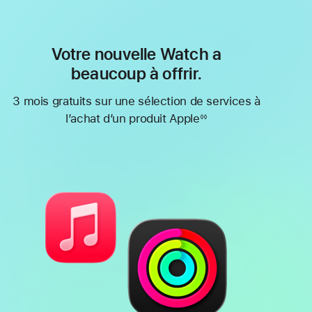
Votre nouvelle Watch a
beaucoup à offrir.
3 mois gratuits sur une sélection de services à
l’achat d’un produit Apple
◊◊
Note
de
bas
de
page