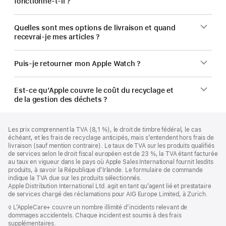
fonctionne-t-il ?
Quelles sont mes options de livraison et quand
recevrai-je mes articles ?
Puis-je retourner mon Apple Watch ?
Est-ce qu’Apple couvre le coût du recyclage et
de la gestion des déchets ?
Pied
Notes
Les prix comprennent la TVA (8,1 %), le droit de timbre fédéral, le cas
de
de
échéant, et les frais de recyclage anticipés, mais s’entendent hors frais de
bas
page
livraison (sauf mention contraire). Le taux de TVA sur les produits qualifiés
de
de services selon le droit fiscal européen est de 23 %, la TVA étant facturée
page
au taux en vigueur dans le pays où Apple Sales International fournit lesdits
produits, à savoir la République d’Irlande. Le formulaire de commande
indique la TVA due sur les produits sélectionnés.
Apple Distribution International Ltd. agit en tant qu’agent lié et prestataire
de services chargé des réclamations pour AIG Europe Limited, à Zurich.
Note
◊ L’AppleCare+ couvre un nombre illimité d’incidents relevant de
de
dommages accidentels. Chaque incident est soumis à des frais
bas
supplémentaires.