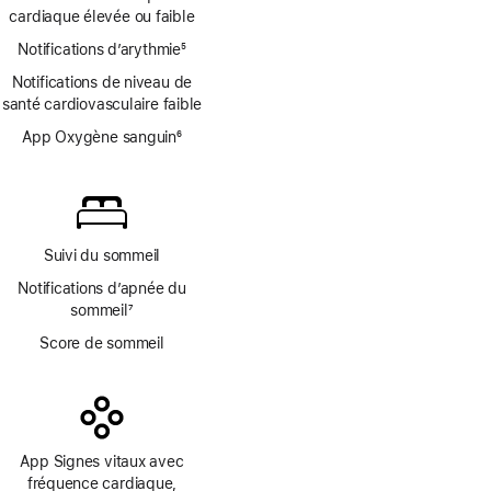
de
de
cardiaque élevée ou faible
bas
page
Notifications d’arythmie
de
5
Note
page
Notifications de niveau de
de
santé cardiovasculaire faible
bas
de
App Oxygène sanguin
6
page
Note
de
bas
de
page
Suivi du sommeil
Notifications d’apnée du
sommeil
7
Note
Score de sommeil
de
bas
de
page
App Signes vitaux avec
fréquence cardiaque,