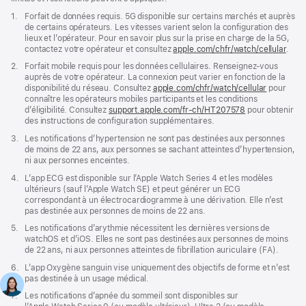
Note
1.
Forfait de données requis. 5G disponible sur certains marchés et auprès
de
de certains opérateurs. Les vitesses varient selon la configuration des
bas
lieux et l’opérateur. Pour en savoir plus sur la prise en charge de la 5G,
de
contactez votre opérateur et consultez
apple.com/chfr/watch/cellular
.
page
Note
2.
Forfait mobile requis pour les données cellulaires. Renseignez-vous
de
auprès de votre opérateur. La connexion peut varier en fonction de la
bas
disponibilité du réseau. Consultez
apple.com/chfr/watch/cellular
pour
de
connaître les opérateurs mobiles participants et les conditions
page
d’éligibilité. Consultez
support.apple.com/fr-ch/HT207578
(s’ouvre
pour obtenir
des instructions de configuration supplémentaires.
dans
une
Note
3.
Les notifications d’hypertension ne sont pas destinées aux personnes
nouvelle
de
de moins de 22 ans, aux personnes se sachant atteintes d’hypertension,
fenêtre)
bas
ni aux personnes enceintes.
de
Note
4.
L’app ECG est disponible sur l’Apple Watch Series 4 et les modèles
page
de
ultérieurs (sauf l’Apple Watch SE) et peut générer un ECG
bas
correspondant à un électrocardiogramme à une dérivation. Elle n’est
de
pas destinée aux personnes de moins de 22 ans.
page
Note
5.
Les notifications d’arythmie nécessitent les dernières versions de
de
watchOS et d’iOS. Elles ne sont pas destinées aux personnes de moins
bas
de 22 ans, ni aux personnes atteintes de fibrillation auriculaire (FA).
de
Note
6.
L’app Oxygène sanguin vise uniquement des objectifs de forme et n’est
page
de
pas destinée à un usage médical.
bas
Note
7.
Les notifications d’apnée du sommeil sont disponibles sur
de