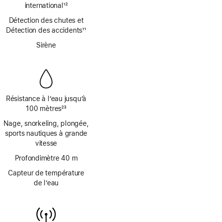
de
de
international
12
bas
Note
page
de
Détection des chutes et
de
page
Détection des accidents
11
bas
Note
de
Sirène
de
page
bas
de
page
Résistance à l’eau jusqu’à
100 mètres
23
Note
Nage, snorkeling, plongée,
de
sports nautiques à grande
bas
vitesse
de
page
Profondimètre 40 m
Capteur de température
de l’eau