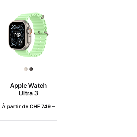
de
de
page
page
Apple Watch
Ultra 3
À partir de
CHF 749.–