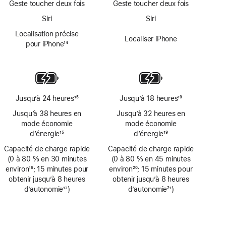
Geste toucher deux fois
Geste toucher deux fois
Siri
Siri
Localisation précise
Localiser iPhone
pour iPhone
14
Note
de
bas
de
page
Jusqu’à 24 heures
15
Jusqu’à 18 heures
19
Note
Note
Jusqu’à 38 heures en
Jusqu’à 32 heures en
de
de
mode économie
mode économie
bas
bas
d’énergie
15
d’énergie
19
de
de
Note
Note
Capacité de charge rapide
page
Capacité de charge rapide
page
de
de
(0 à 80 % en 30 minutes
(0 à 80 % en 45 minutes
bas
bas
environ
16
; 15 minutes pour
environ
20
; 15 minutes pour
de
de
Note
obtenir jusqu’à 8 heures
Note
obtenir jusqu’à 8 heures
page
page
de
d’autonomie
17
)
de
d’autonomie
21
)
bas
Note
bas
Note
de
de
de
de
page
bas
page
bas