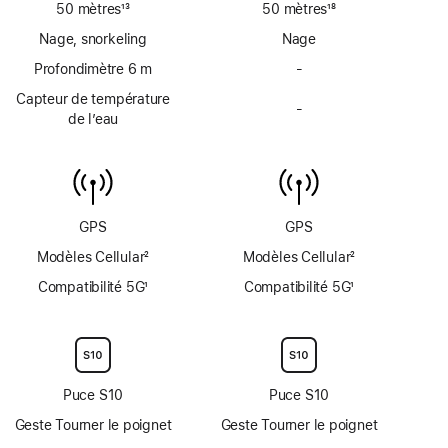
50 mètres
13
50 mètres
18
Note
Note
Nage, snorkeling
Nage
de
de
bas
Profondimètre 6 m
bas
-
Pas
de
de
de
Capteur de température
page
page
-
profondimètre
Pas
de l’eau
jusqu’à
de
6 mètres
capteur
de
température
de
GPS
GPS
l’eau
Modèles Cellular
2
Modèles Cellular
2
Note
Note
Compatibilité 5G
1
Compatibilité 5G
1
de
de
Note
Note
bas
bas
de
de
de
de
bas
bas
page
page
de
de
page
page
Puce S10
Puce S10
Geste Tourner le poignet
Geste Tourner le poignet