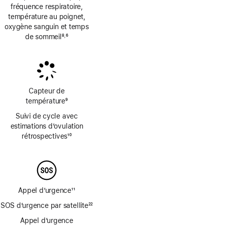
fréquence respiratoire,
température au poignet,
oxygène sanguin et temps
de sommeil
8
6
,
Note
Note
de
de
bas
bas
de
de
page
page
Capteur de
température
9
Note
Suivi de cycle avec
de
estimations d’ovulation
bas
rétrospectives
10
de
Note
page
de
bas
de
page
Appel d’urgence
11
Note
SOS d’urgence par satellite
22
de
Note
bas
Appel d’urgence