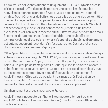
de
Note
◊◊
Nouvelles personnes abonnées uniquement. CHF 14.90/mois après la
page
de
période d’essai. Offre disponible pendant une durée limitée pour les
bas
nouvelles personnes abonnées à Apple Music avec un nouvel appareil
de
éligible. Pour bénéficier de l’offre, les appareils audio éligibles doivent être
page
connectés ou jumelés à un appareil Apple exécutant la version la plus
récente d’iOS ou d’iPadOS. Pour bénéficier de l’offre sur l’Apple Watch, il
est nécessaire que celle-ci soit connectée ou jumelée à un iPhone
exécutant la version la plus récente d’iOS. Offre valable pendant trois mois
à compter de l’activation de l’appareil éligible. Une seule offre par
Compte Apple, quel que soit le nombre d’appareils achetés. L’abonnement
est automatiquement reconduit s’il n’est pas résilié. Des restrictions et
d’autres
conditions
peuvent s’appliquer.
Offre Apple Fitness+ disponible pour les nouvelles personnes abonnées qui
achètent un appareil éligible. CHF 12.90/mois après la période d’essai. Une
seule offre par compte Apple, et une seule offre par foyer si vous faites
partie d’un groupe de Partage familial, quel que soit le nombre d’appareils
achetés par vous ou votre famille. Cette offre n’est pas disponible si vous
ou les membres de votre foyer avez déjà souscrit un abonnement à
Apple Fitness+. Offre valable pendant trois mois après l’activation de
l’appareil éligible. L’abonnement est automati­quement reconduit s’il n’est
pas résilié. Des restrictions et d’autres
conditions
s’appliquent.
Un abonnement est requis pour Apple Fitness+.
Apple Fitness+ nécessite un iPhone 8 (ou modèle ultérieur) ou une
Apple Watch Series 3 (ou modèle ultérieur) jumelée avec un iPhone 6s (ou
modèle ultérieur).