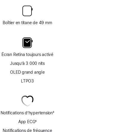
Boîtier en titane de 49 mm
Écran Retina toujours activé
Jusqu’à 3 000 nits
OLED grand angle
LTPO3
Notifications d’hypertension
3
Note
App ECG
4
de
Note
bas
Notifications de fréquence