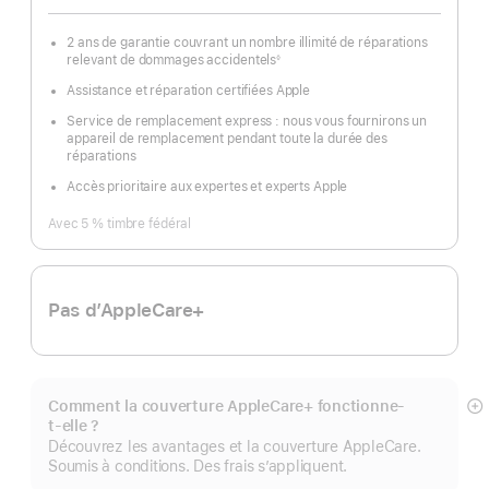
2 ans de garantie couvrant un nombre illimité de réparations
relevant de dommages accidentels
◊
Note
de
Assistance et réparation certifiées Apple
bas
de
page
Service de remplacement express : nous vous fournirons un
appareil de remplacement pendant toute la durée des
réparations
Accès prioritaire aux expertes et experts Apple
Avec 5 % timbre fédéral
Pas d’AppleCare+
Comment la couverture AppleCare+ fonctionne-
Af
t-elle ?
pl
Découvrez les avantages et la couverture AppleCare.
Soumis à conditions. Des frais s’appliquent.