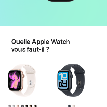
Batterie
Fonctionnalités
de
Quelle Apple Watch
santé
cardiaque
vous faut-il ?