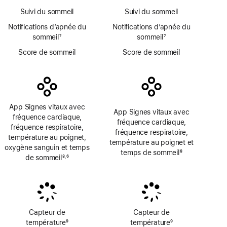
page
Suivi du sommeil
Suivi du sommeil
Notifications d’apnée du
Notifications d’apnée du
sommeil
7
sommeil
7
Note
Note
Score de sommeil
Score de sommeil
de
de
bas
bas
de
de
page
page
App Signes vitaux avec
App Signes vitaux avec
fréquence cardiaque,
fréquence cardiaque,
fréquence respiratoire,
fréquence respiratoire,
température au poignet,
température au poignet et
oxygène sanguin et temps
temps de sommeil
8
de sommeil
8
6
,
Note
Note
Note
de
de
de
bas
bas
bas
de
de
de
page
page
page
Capteur de
Capteur de
température
9
température
9