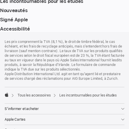
Les incontournables pour les études
Nouveautés
Signé Apple
Accessibilité
Pied
Notes
Les prix comprennent la TVA (8,1 %), le droit de timbre fédéral, le cas
de
de
échéant, et les frais de recyclage anticipés, mais s’entendent hors frais de
bas
page
livraison (sauf mention contraire). Le taux de TVA sur les produits qualifiés
de
de services selon le droit fiscal européen est de 23 %, la TVA étant facturée
page
au taux en vigueur dans le pays où Apple Sales International fournit lesdits
produits, à savoir la République d’Irlande. Le formulaire de commande
indique la TVA due sur les produits sélectionnés.
Apple Distribution International Ltd. agit en tant qu’agent lié et prestataire
de services chargé des réclamations pour AIG Europe Limited, à Zurich.
Tous les accessoires
Les incontournables pour les études
Apple
S’informer et acheter
Apple Cartes