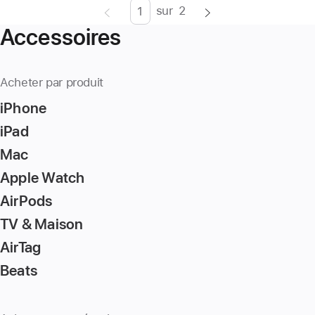
sur
2
Page
Enter
Accessoires
page
number,
press
Acheter par produit
Return/Enter
iPhone
key
to
iPad
go
Mac
to
Apple Watch
the
page
AirPods
TV & Maison
AirTag
Beats