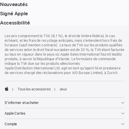
Nouveautés
Signé Apple
Accessibilité
Pied
Notes
Les prix comprennent la TVA (8,1 %), le droit de timbre fédéral, le cas
de
de
échéant, et les frais de recyclage anticipés, mais s’entendent hors frais de
bas
page
livraison (sauf mention contraire). Le taux de TVA sur les produits qualifiés
de
de services selon le droit fiscal européen est de 23 %, la TVA étant facturée
page
au taux en vigueur dans le pays où Apple Sales International fournit lesdits
produits, à savoir la République d’Irlande. Le formulaire de commande
indique la TVA due sur les produits sélectionnés.
Apple Distribution International Ltd. agit en tant qu’agent lié et prestataire
de services chargé des réclamations pour AIG Europe Limited, à Zurich.
Tous les accessoires
Jeux
Apple
S’informer et acheter
Apple Cartes
Compte