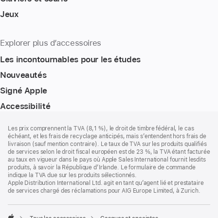
Jeux
Explorer plus d’accessoires
Les incontournables pour les études
Nouveautés
Signé Apple
Accessibilité
Pied
Notes
Les prix comprennent la TVA (8,1 %), le droit de timbre fédéral, le cas
de
de
échéant, et les frais de recyclage anticipés, mais s’entendent hors frais de
bas
page
livraison (sauf mention contraire). Le taux de TVA sur les produits qualifiés
de
de services selon le droit fiscal européen est de 23 %, la TVA étant facturée
page
au taux en vigueur dans le pays où Apple Sales International fournit lesdits
produits, à savoir la République d’Irlande. Le formulaire de commande
indique la TVA due sur les produits sélectionnés.
Apple Distribution International Ltd. agit en tant qu’agent lié et prestataire
de services chargé des réclamations pour AIG Europe Limited, à Zurich.