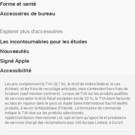
Forme et santé
Accessoires de bureau
Explorer plus d’accessoires
Les incontournables pour les études
Nouveautés
Signé Apple
Accessibilité
Pied
Notes
Les prix comprennent la TVA (8,1 %), le droit de timbre fédéral, le cas
de
de
échéant, et les frais de recyclage anticipés, mais s’entendent hors frais de
bas
page
livraison (sauf mention contraire). Le taux de TVA sur les produits qualifiés
de
de services selon le droit fiscal européen est de 23 %, la TVA étant facturée
page
au taux en vigueur dans le pays où Apple Sales International fournit lesdits
produits, à savoir la République d’Irlande. Le formulaire de commande
indique la TVA due sur les produits sélectionnés.
Apple Distribution International Ltd. agit en tant qu’agent lié et prestataire
de services chargé des réclamations pour AIG Europe Limited, à Zurich.