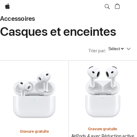
Apple
Accessoires
Casques et enceintes
Trier par
Trier par
:
Gravure gratuite
Gravure gratuite
AirPods 4 avec Réduction active