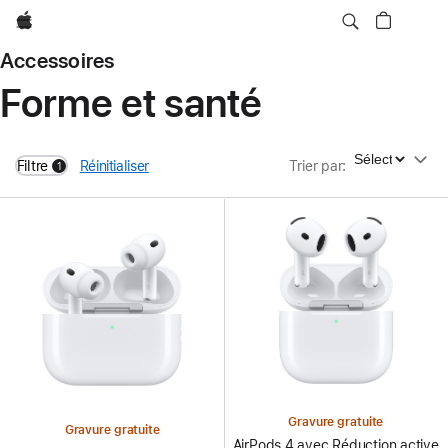
Apple
Accessoires
Forme et santé
Trier par
Filtre
Réinitialiser
Trier par
:
1
filters active
Gravure gratuite
Gravure gratuite
AirPods 4 avec Réduction active