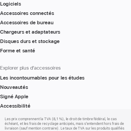
Logiciels
Accessoires connectés
Accessoires de bureau
Chargeurs et adaptateurs
Disques durs et stockage
Forme et santé
Explorer plus d’accessoires
Les incontournables pour les études
Nouveautés
Signé Apple
Accessibilité
Pied
Notes
Les prix comprennent la TVA (8,1 %), le droit de timbre fédéral, le cas
de
de
échéant, et les frais de recyclage anticipés, mais s’entendent hors frais de
bas
page
livraison (sauf mention contraire). Le taux de TVA sur les produits qualifiés