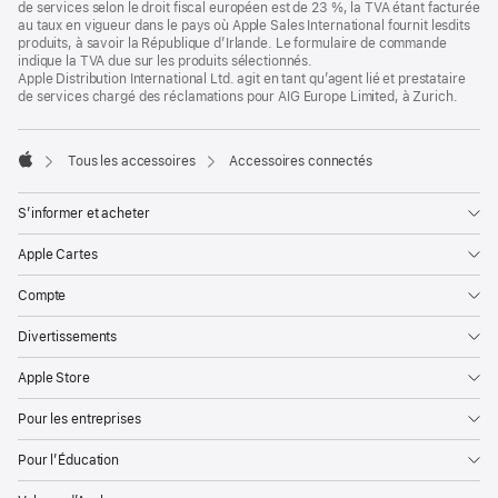
de
de services selon le droit fiscal européen est de 23 %, la TVA étant facturée
page
au taux en vigueur dans le pays où Apple Sales International fournit lesdits
produits, à savoir la République d’Irlande. Le formulaire de commande
indique la TVA due sur les produits sélectionnés.
Apple Distribution International Ltd. agit en tant qu’agent lié et prestataire
de services chargé des réclamations pour AIG Europe Limited, à Zurich.
Tous les accessoires
Accessoires connectés
Apple
S’informer et acheter
Apple Cartes
Compte
Divertissements
Apple Store
Pour les entreprises
Pour l’Éducation