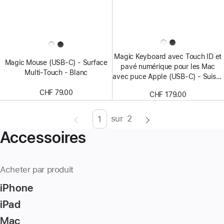
Magic Keyboard avec Touch ID et
Magic Mouse (USB‑C) - Surface
pavé numérique pour les Mac
Multi‑Touch - Blanc
avec puce Apple (USB‑C) - Suisse
- Touches blanches
CHF 79.00
CHF 179.00
sur
2
Page
Enter
Accessoires
page
number,
press
Acheter par produit
Return/Enter
iPhone
key
to
iPad
go
Mac