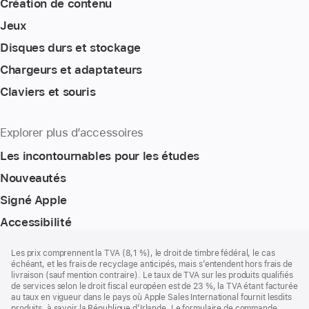
Création de contenu
Jeux
Disques durs et stockage
Chargeurs et adaptateurs
Claviers et souris
Explorer plus d’accessoires
Les incontournables pour les études
Nouveautés
Signé Apple
Accessibilité
Pied
Notes
Les prix comprennent la TVA (8,1 %), le droit de timbre fédéral, le cas
de
de
échéant, et les frais de recyclage anticipés, mais s’entendent hors frais de
bas
page
livraison (sauf mention contraire). Le taux de TVA sur les produits qualifiés
de
de services selon le droit fiscal européen est de 23 %, la TVA étant facturée
page
au taux en vigueur dans le pays où Apple Sales International fournit lesdits
produits, à savoir la République d’Irlande. Le formulaire de commande