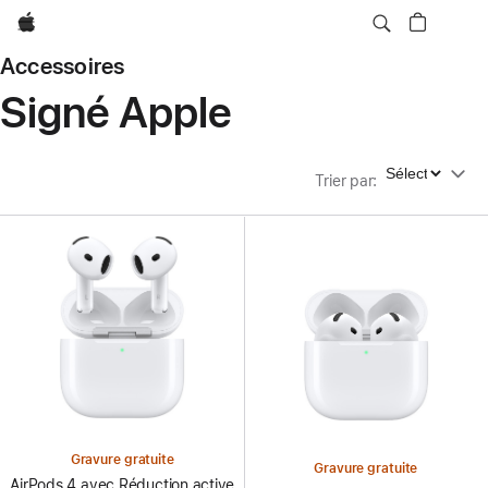
Apple
Accessoires
Signé Apple
Trier par
Trier par
:
Gravure gratuite
Gravure gratuite
AirPods 4 avec Réduction active