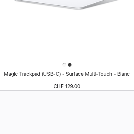
-
Magic
Trackpad
(USB‑C)
-
Surface
Multi‑Touch
-
Blanc
Magic Trackpad (USB‑C) - Surface Multi‑Touch - Blanc
CHF 129.00