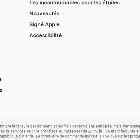
Les incontournables pour les études
Nouveautés
Signé Apple
Accessibilité
e
s
timbre fédéral, le cas échéant, et les frais de recyclage anticipés, mais s’entenden
fiés de services selon le droit fiscal européen est de 23 %, la TVA étant facturée 
la République d’Irlande. Le formulaire de commande indique la TVA due sur les produ