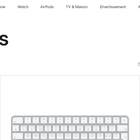
one
Watch
AirPods
TV & Maison
Divertissements
is
T
Précédent
Image