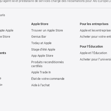
t qu’agent lié et prestataire de services chargé des réclamations pour AIG Europe L
uris
Apple Store
Pour les entreprises
mpte Apple
Trouver un Apple Store
Apple et les entreprise
e Store
Genius Bar
Acheter pour votre ent
Today at Apple
Pour l’Éducation
Stage d’été Apple
ents
Apple et l’Éducation
App Apple Store
Acheter pour l’univers
Produits reconditionnés
certifiés
Apple Trade In
e
État de votre commande
s+
Aide à l’achat