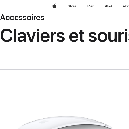
Apple
Store
Mac
iPad
iPh
Accessoires
Claviers et sour
Précédent
Image