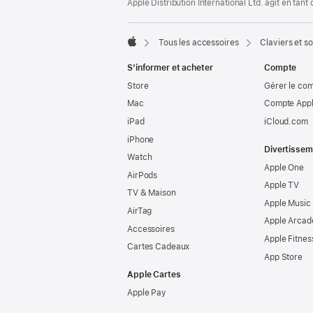
Apple Distribution International Ltd. agit en tan
page
Tous les accessoires
Claviers et so
Apple
S’informer et acheter
Compte
Store
Gérer le co
Mac
Compte Appl
iPad
iCloud.com
iPhone
Divertissem
Watch
Apple One
AirPods
Apple TV
TV & Maison
Apple Music
AirTag
Apple Arcad
Accessoires
Apple Fitnes
Cartes Cadeaux
App Store
Apple Cartes
Apple Pay