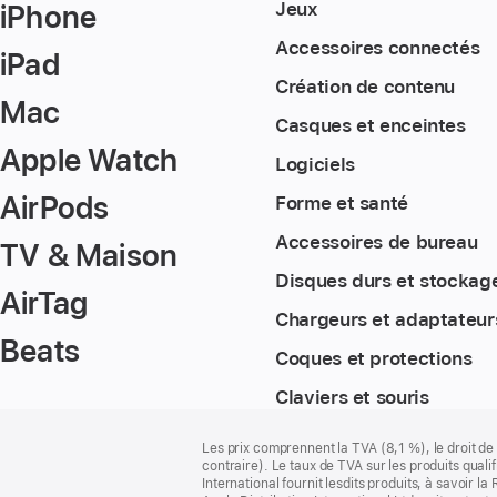
iPhone
Jeux
Accessoires connectés
iPad
Création de contenu
Mac
Casques et enceintes
Apple Watch
Logiciels
AirPods
Forme et santé
Accessoires de bureau
TV & Maison
Disques durs et stockag
AirTag
Chargeurs et adaptateur
Beats
Coques et protections
Claviers et souris
Pied
Notes
Les prix comprennent la TVA (8,1 %), le droit de 
de
de
contraire). Le taux de TVA sur les produits quali
bas
page
International fournit lesdits produits, à savoir 
de