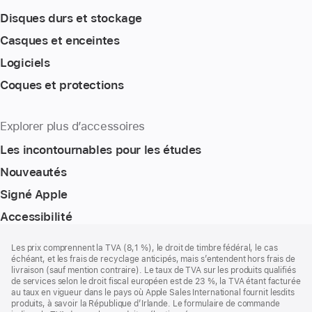
Disques durs et stockage
Casques et enceintes
Logiciels
Coques et protections
Explorer plus d’accessoires
Les incontournables pour les études
Nouveautés
Signé Apple
Accessibilité
Pied
Notes
Les prix comprennent la TVA (8,1 %), le droit de timbre fédéral, le cas
de
de
échéant, et les frais de recyclage anticipés, mais s’entendent hors frais de
bas
page
livraison (sauf mention contraire). Le taux de TVA sur les produits qualifiés
de
de services selon le droit fiscal européen est de 23 %, la TVA étant facturée
page
au taux en vigueur dans le pays où Apple Sales International fournit lesdits
produits, à savoir la République d’Irlande. Le formulaire de commande