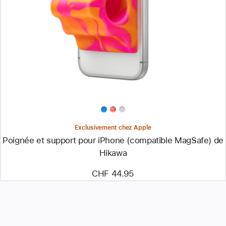
-
Poignée
et
support
pour
iPhone
(compatible
MagSafe)
de
Hikawa
Exclusivement chez Apple
Poignée et support pour iPhone (compatible MagSafe) de
Hikawa
CHF 44.95