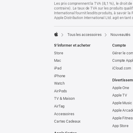
Notes
Les prix comprennent la TVA (8,1 %), le droit de 
de
de
contraire). Le taux de TVA sur les produits quali
bas
page
International fournit lesdits produits, à savoir 
de
Apple Distribution International Ltd. agit en tan
page
Tous les accessoires
Nouveautés
Apple
S’informer et acheter
Compte
Store
Gérer le co
Mac
Compte Appl
iPad
iCloud.com
iPhone
Divertissem
Watch
Apple One
AirPods
Apple TV
TV & Maison
Apple Music
AirTag
Apple Arcad
Accessoires
Apple Fitnes
Cartes Cadeaux
App Store