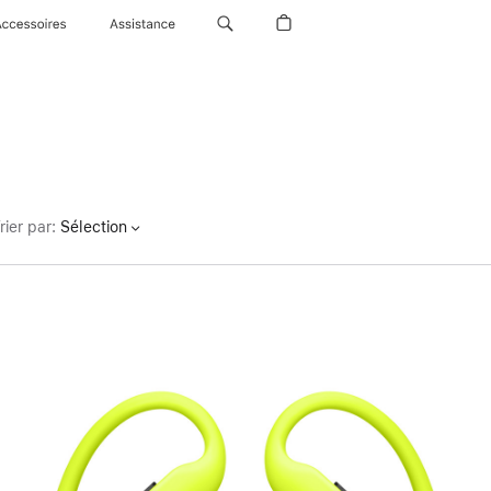
Accessoires
Assistance
rier par
:
Sélection
Précédent
Image