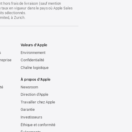
t hors frais de livraison (sauf mention
au taux en vigueur dans le pays où Apple Sales
its sélectionnés.
imited, à Zurich.
Valeurs d’Apple
s
Environnement
reprise
Confidentialité
Chaîne logistique
À propos d’Apple
ité
Newsroom
Direction d’Apple
Travailler chez Apple
Garantie
Investisseurs
Éthique et conformité