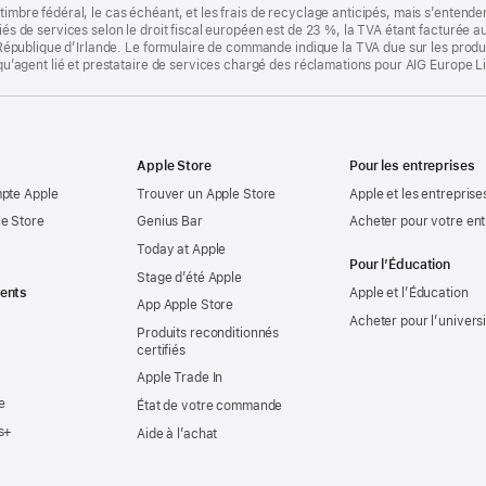
timbre fédéral, le cas échéant, et les frais de recyclage anticipés, mais s’entenden
fiés de services selon le droit fiscal européen est de 23 %, la TVA étant facturée 
la République d’Irlande. Le formulaire de commande indique la TVA due sur les produ
t qu’agent lié et prestataire de services chargé des réclamations pour AIG Europe L
Apple Store
Pour les entreprises
mpte Apple
Trouver un Apple Store
Apple et les entreprise
e Store
Genius Bar
Acheter pour votre ent
Today at Apple
Pour l’Éducation
Stage d’été Apple
ents
Apple et l’Éducation
App Apple Store
Acheter pour l’univers
Produits reconditionnés
certifiés
Apple Trade In
e
État de votre commande
s+
Aide à l’achat