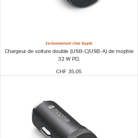
(USB-
C/USB-
A)
de
mophie
32 W PD.
Exclusivement chez Apple
Chargeur de voiture double (USB-C/USB-A) de mophie
32 W PD.
CHF 35.05
Précédent
Image