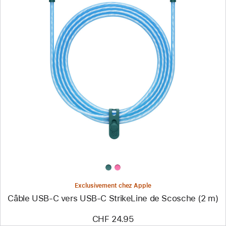
Précédent
Image
-
Câble
USB-
C
vers
USB-
C
StrikeLine
de
Scosche
(2 m)
Exclusivement chez Apple
Câble USB-C vers USB-C StrikeLine de Scosche (2 m)
CHF 24.95