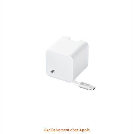
Précédent
Image
-
Chargeur
mural
Wally
Stretch
65 W
de
Nimble
–
Blanc
Exclusivement chez Apple