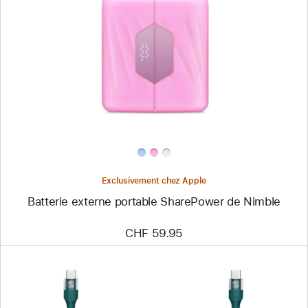
-
Batterie
externe
portable
SharePower
de
Nimble
Exclusivement chez Apple
Batterie externe portable SharePower de Nimble
CHF 59.95