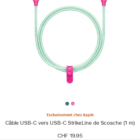
Précédent
Image
-
Câble
USB-
C
vers
USB-
C
StrikeLine
de
Scosche
(1 m)
Exclusivement chez Apple
Câble USB-C vers USB-C StrikeLine de Scosche (1 m)
CHF 19.95