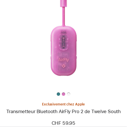
Précédent
Image
-
Transmetteur
Bluetooth
AirFly Pro 2
de
Twelve South
Exclusivement chez Apple
Transmetteur Bluetooth AirFly Pro 2 de Twelve South
CHF 59.95