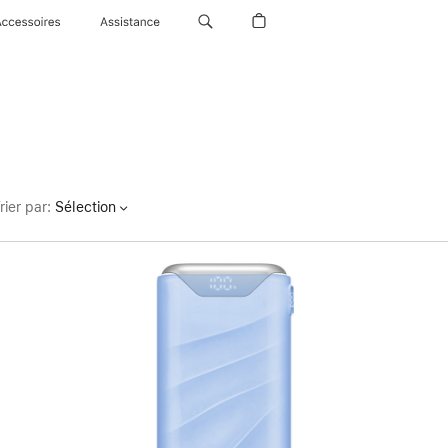
Accessoires
Assistance
rier par
:
Sélection
Précédent
Image