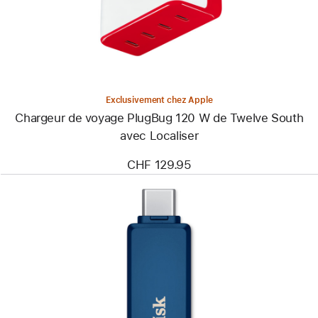
120 W
de
Twelve South
avec
Localiser
Exclusivement chez Apple
Chargeur de voyage PlugBug 120 W de Twelve South
avec Localiser
CHF 129.95
Précédent
Image