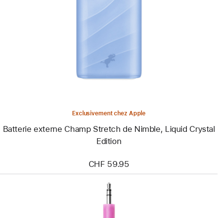
-
Batterie
externe
Champ
Stretch
de
Nimble,
Liquid
Crystal
Edition
Exclusivement chez Apple
Batterie externe Champ Stretch de Nimble, Liquid Crystal
Edition
CHF 59.95