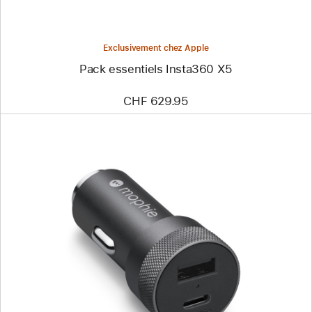
Exclusivement chez Apple
Pack essentiels Insta360 X5
CHF 629.95
Précédent
Image
-
Chargeur
de
voiture
double