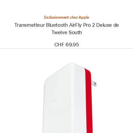
Exclusivement chez Apple
Transmetteur Bluetooth AirFly Pro 2 Deluxe de
Twelve South
CHF 69.95
Précédent
Image
-
Chargeur
de
voyage
PlugBug