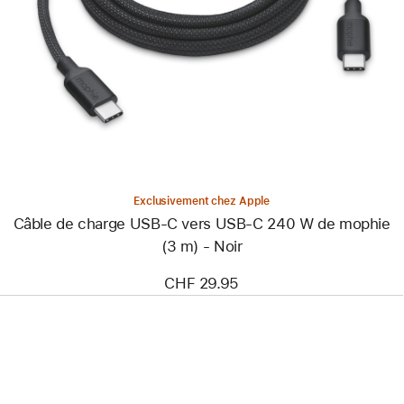
-
Câble
de
charge
USB-
C
vers
USB-
C
240 W
de
mophie
(3 m)
Exclusivement chez Apple
-
Câble de charge USB-C vers USB-C 240 W de mophie
Noir
(3 m) - Noir
CHF 29.95