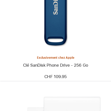
-
Clé
SanDisk
Phone
Drive
-
256 Go
Exclusivement chez Apple
Clé SanDisk Phone Drive - 256 Go
CHF 109.95