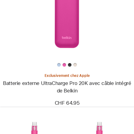
-
Batterie
externe
UltraCharge
Pro
20K
avec
câble
intégré
de
Belkin
Exclusivement chez Apple
Batterie externe UltraCharge Pro 20K avec câble intégré
de Belkin
CHF 64.95