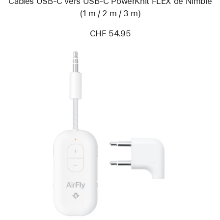
Câbles USB-C vers USB-C PowerKnit FLEX de Nimble
/
3 m)
(1 m / 2 m / 3 m)
CHF 54.95
Précédent
Image
-
Transmetteur
Bluetooth
AirFly Pro 2
Deluxe
de
Twelve South