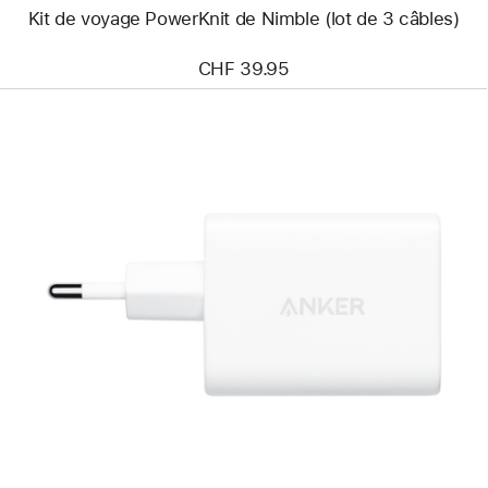
Kit de voyage PowerKnit de Nimble (lot de 3 câbles)
CHF 39.95
Précédent
Image
-
Chargeur
Anker
(70 W,
3 ports)