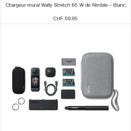
Chargeur mural Wally Stretch 65 W de Nimble – Blanc
CHF 59.95
Précédent
Image
-
Pack
essentiels
Insta360 X5