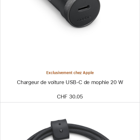
-
Chargeur
de
voiture
USB-
C
de
mophie
20 W
Exclusivement chez Apple
Chargeur de voiture USB-C de mophie 20 W
CHF 30.05