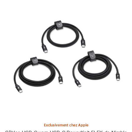
Précédent
Image
-
Câbles
USB-
C
vers
USB-
C
PowerKnit
FLEX
de
Nimble
(1 m
/
Exclusivement chez Apple
2 m