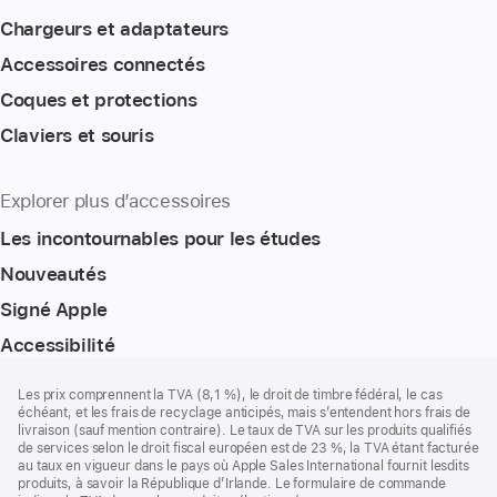
Chargeurs et adaptateurs
Accessoires connectés
Coques et protections
Claviers et souris
Explorer plus d’accessoires
Les incontournables pour les études
Nouveautés
Signé Apple
Accessibilité
Pied
Notes
Les prix comprennent la TVA (8,1 %), le droit de timbre fédéral, le cas
de
de
échéant, et les frais de recyclage anticipés, mais s’entendent hors frais de
bas
page
livraison (sauf mention contraire). Le taux de TVA sur les produits qualifiés
de
de services selon le droit fiscal européen est de 23 %, la TVA étant facturée
page
au taux en vigueur dans le pays où Apple Sales International fournit lesdits
produits, à savoir la République d’Irlande. Le formulaire de commande