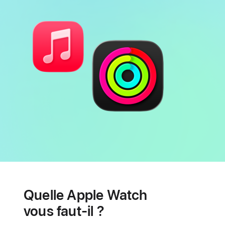
page
Batterie
Fonctionnalités
de
Quelle Apple Watch
santé
cardiaque
vous faut-il ?