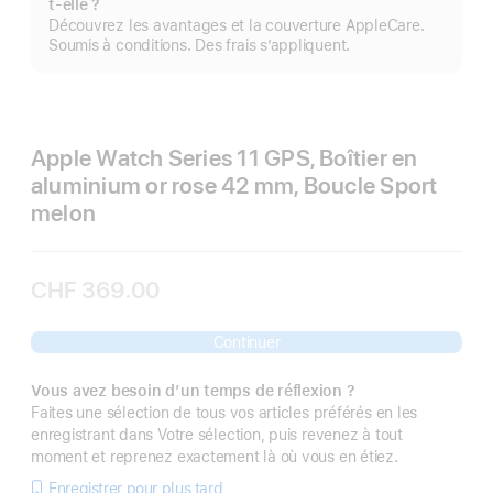
t-elle ?
pl
Découvrez les avantages et la couverture AppleCare.
Soumis à conditions. Des frais s’appliquent.
Apple Watch Series 11 GPS, Boîtier en
aluminium or rose 42 mm, Boucle Sport
melon
CHF 369.00
Continuer
Vous avez besoin d’un temps de réflexion ?
Faites une sélection de tous vos articles préférés en les
enregistrant dans Votre sélection, puis revenez à tout
moment et reprenez exactement là où vous en étiez.
Enregistrer pour plus tard