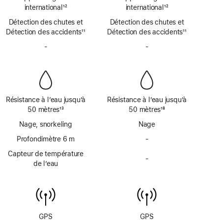
SOS
SOS
de
international
12
de
international
12
d’urgence
d’urgence
Note
page
Note
page
Détection des chutes et
par
Détection des chutes et
par
de
de
Détection des accidents
satellite
11
Détection des accidents
satellite
11
bas
bas
Note
Note
de
-
Pas
de
-
Pas
de
de
page
de
page
de
bas
bas
sirène
sirène
de
de
page
page
Résistance à l’eau jusqu’à
Résistance à l’eau jusqu’à
50 mètres
13
50 mètres
18
Note
Note
Nage, snorkeling
Nage
de
de
bas
Profondimètre 6 m
bas
-
Pas
de
de
de
Capteur de température
page
page
-
profondimètre
Pas
de l’eau
jusqu’à
de
6 mètres
capteur
de
température
de
GPS
GPS
l’eau