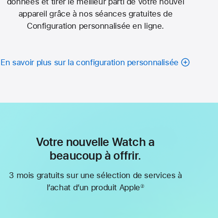
données et tirer le meilleur parti de votre nouvel
appareil grâce à nos séances gratuites de
Configuration personnalisée en ligne.
En savoir plus sur la configuration personnalisée
Votre nouvelle Watch a
beaucoup à offrir.
3 mois gratuits sur une sélection de services à
l’achat d’un produit Apple
②
Note
de
bas
de