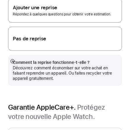
bas
Trade In.
Ajouter une reprise
de
page
Répondez à quelques questions pour obtenir votre estimation.
Pas de reprise
Comment la reprise fonctionne-t-elle ?
Afficher
Découvrez comment économiser sur votre achat en
plus
faisant reprendre un appareil. Ou faites recycler votre
appareil gratuitement.
Garantie AppleCare+.
Protégez
votre nouvelle Apple Watch.