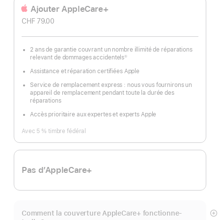
Ajouter AppleCare+
CHF 79.00
2 ans de garantie couvrant un nombre illimité de réparations
relevant de dommages accidentels
①
Note
de
Assistance et réparation certifiées Apple
bas
de
page
Service de remplacement express : nous vous fournirons un
appareil de remplacement pendant toute la durée des
réparations
Accès prioritaire aux expertes et experts Apple
Avec 5 % timbre fédéral
Pas d’AppleCare+
Comment la couverture AppleCare+ fonctionne-
Af