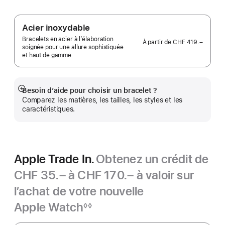
Acier inoxydable
Bracelets en acier à l’élaboration
À partir de
CHF 419.–
soignée pour une allure sophistiquée
et haut de gamme.
Besoin d’aide pour choisir un bracelet ?
Afficher
Comparez les matières, les tailles, les styles et les
plus
caractéristiques.
Apple Trade In.
Obtenez un crédit de
CHF 35.– à CHF 170.– à valoir sur
l’achat de votre nouvelle
Apple Watch
◊◊
Note
Apple
de