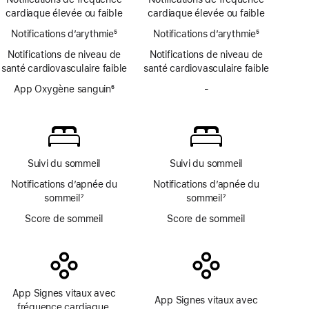
de
ECG
de
cardiaque élevée ou faible
cardiaque élevée ou faible
bas
page
Notifications d’arythmie
de
5
Notifications d’arythmie
5
Note
page
Note
Notifications de niveau de
Notifications de niveau de
de
de
santé cardiovasculaire faible
santé cardiovasculaire faible
bas
bas
de
App Oxygène sanguin
6
de
-
Pas
page
Note
page
d’app
de
Oxygène
bas
sanguin
de
page
Suivi du sommeil
Suivi du sommeil
Notifications d’apnée du
Notifications d’apnée du
sommeil
7
sommeil
7
Note
Note
Score de sommeil
Score de sommeil
de
de
bas
bas
de
de
page
page
App Signes vitaux avec
App Signes vitaux avec
fréquence cardiaque,