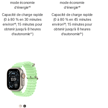
de
de
mode économie
mode économie
bas
bas
d’énergie
15
d’énergie
19
de
de
Note
Note
Capacité de charge rapide
page
Capacité de charge rapide
page
de
de
(0 à 80 % en 30 minutes
(0 à 80 % en 45 minutes
bas
bas
environ
16
; 15 minutes pour
environ
20
; 15 minutes pour
de
de
Note
obtenir jusqu’à 8 heures
Note
obtenir jusqu’à 8 heures
page
page
de
d’autonomie
17
)
de
d’autonomie
21
)
bas
Note
bas
Note
de
de
de
de
page
bas
page
bas
de
de
page
page