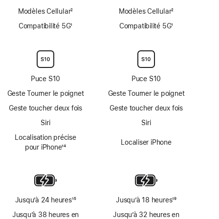
Modèles Cellular
2
Modèles Cellular
2
Note
Note
Compatibilité 5G
1
Compatibilité 5G
1
de
de
Note
Note
bas
bas
de
de
de
de
bas
bas
page
page
de
de
page
page
Puce S10
Puce S10
Geste Tourner le poignet
Geste Tourner le poignet
Geste toucher deux fois
Geste toucher deux fois
Siri
Siri
Localisation précise
Localiser iPhone
pour iPhone
14
Note
de
bas
de
page
Jusqu’à 24 heures
15
Jusqu’à 18 heures
19
Note
Note
Jusqu’à 38 heures en
Jusqu’à 32 heures en