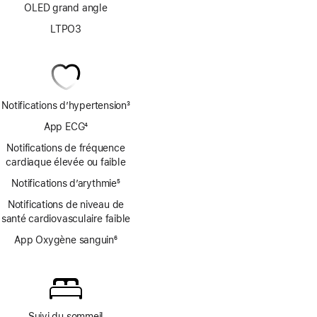
OLED grand angle
LTPO3
Notifications d’hypertension
3
Note
App ECG
4
de
Note
bas
Notifications de fréquence
de
de
cardiaque élevée ou faible
bas
page
Notifications d’arythmie
de
5
Note
page
Notifications de niveau de
de
santé cardiovasculaire faible
bas
de
App Oxygène sanguin
6
page
Note
de
bas
de
page
Suivi du sommeil