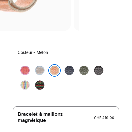
Sélectionnez
Couleur - Melon
un
coloris :
Rose
Bleu
Bleu
Forêt
Gris
goyave
brume
maritime
foncé
Melon
Pride
Black
Edition
Unity
–
Unity
Rhythm
Bracelet à maillons
CHF 419.00
magnétique