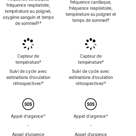
fréquence cardiaque,
fréquence respiratoire,
fréquence respiratoire,
température au poignet,
température au poignet et
oxygène sanguin et temps
temps de sommeil
8
de sommeil
8
6
,
Note
Note
Note
de
de
de
bas
bas
bas
de
de
de
page
page
page
Capteur de
Capteur de
température
9
température
9
Note
Note
Suivi de cycle avec
Suivi de cycle avec
de
de
estimations d’ovulation
estimations d’ovulation
bas
bas
rétrospectives
10
rétrospectives
10
de
de
Note
Note
page
page
de
de
bas
bas
de
de
page
page
Appel d’urgence
11
Appel d’urgence
11
Note
Note
-
Pas
-
Pas
de
de
de
de
bas
Appel d’urgence
bas
Appel d’urgence