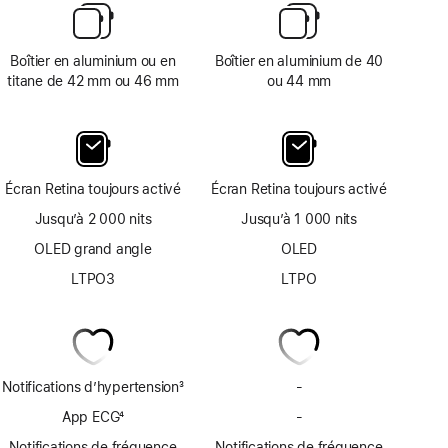
Boîtier en aluminium ou en
Boîtier en aluminium de 40
titane de 42 mm ou 46 mm
ou 44 mm
Écran Retina toujours activé
Écran Retina toujours activé
Jusqu’à 2 000 nits
Jusqu’à 1 000 nits
OLED grand angle
OLED
LTPO3
LTPO
Notifications d’hypertension
3
-
Pas
Note
de
App ECG
4
-
Pas
de
notifications
Note
d’app
bas
Notifications de fréquence
Notifications de fréquence
d’hypertension