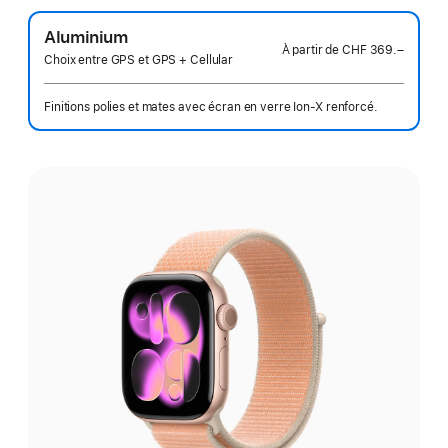
Aluminium
À partir de
CHF 369.–
Choix entre GPS et GPS + Cellular
Finitions polies et mates avec écran en verre Ion‑X renforcé.
Choisissez
une
finition: