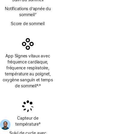
Notifications d’apnée du
sommeil
7
Note
Score de sommeil
de
bas
de
page
App Signes vitaux avec
fréquence cardiaque,
fréquence respiratoire,
température au poignet,
oxygène sanguin et temps
de sommeil
8
6
,
Note
Note
de
de
bas
bas
de
de
page
page
Capteur de
température
9
Note
Suivi de cycle avec