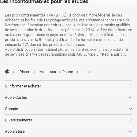
Les incontournables pour les études
Pied
Notes
Les prix comprennent la TVA (8,1 %), le droit de timbre fédéral, le cas
de
de
échéant, et les frais de recyclage anticipés, mais s’entendent hors frais de
bas
page
livraison (sauf mention contraire). Le taux de TVA sur les produits qualifiés
de
de services selon le droit fiscal européen est de 23 %, la TVA étant facturée
page
au taux en vigueur dans le pays où Apple Sales International fournit lesdits
produits, à savoir la République d’Irlande. Le formulaire de commande
indique la TVA due sur les produits sélectionnés.
Apple Distribution International Ltd. agit en tant qu’agent lié et prestataire
de services chargé des réclamations pour AIG Europe Limited, à Zurich.
iPhone
Accessoires iPhone
Jeux
Apple
S’informer et acheter
Apple Cartes
Compte
Divertissements
Apple Store