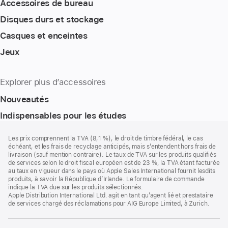
Accessoires de bureau
Disques durs et stockage
Casques et enceintes
Jeux
Explorer plus d’accessoires
Nouveautés
Indispensables pour les études
Pied
Notes
Les prix comprennent la TVA (8,1 %), le droit de timbre fédéral, le cas
de
de
échéant, et les frais de recyclage anticipés, mais s’entendent hors frais de
bas
page
livraison (sauf mention contraire). Le taux de TVA sur les produits qualifiés
de
de services selon le droit fiscal européen est de 23 %, la TVA étant facturée
page
au taux en vigueur dans le pays où Apple Sales International fournit lesdits
produits, à savoir la République d’Irlande. Le formulaire de commande
indique la TVA due sur les produits sélectionnés.
Apple Distribution International Ltd. agit en tant qu’agent lié et prestataire
de services chargé des réclamations pour AIG Europe Limited, à Zurich.