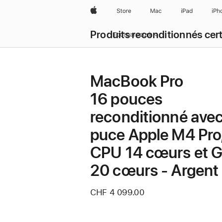
Apple
Store
Mac
iPad
iPh
Produits reconditionnés cert
Tout parcourir
MacBook Pro
16 pouces
reconditionné ave
puce Apple M4 Pro
CPU 14 cœurs et 
20 cœurs - Argent
CHF 4 099.00