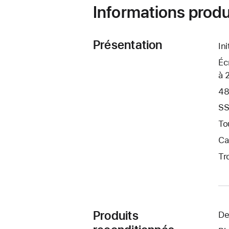
Informations produ
Présentation
In
Éc
à 
48
SS
To
Ca
Tr
Produits
De