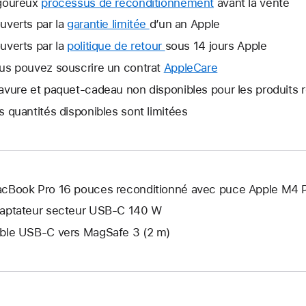
goureux
processus de reconditionnement
avant la vente
uverts par la
garantie limitée
Une
d’un an Apple
nouvelle
uverts par la
politique de retour
Une
sous 14 jours Apple
fenêtre
nouvelle
us pouvez souscrire un contrat
AppleCare
Une
s’ouvre.
fenêtre
nouvelle
avure et paquet-cadeau non disponibles pour les produits 
s’ouvre.
fenêtre
s quantités disponibles sont limitées
s’ouvre.
cBook Pro 16 pouces reconditionné avec puce Apple M4 
aptateur secteur USB-C 140 W
ble USB-C vers MagSafe 3 (2 m)