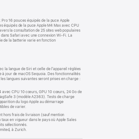
nouvelle
fenêtre)
k Pro 16 pouces équipés de la puce Apple
es équipés de la puce Apple M4 Max avec CPU
vers la consultation de 25 sites web populaires
p dans Safari avec une connexion Wi-Fi. La
ie de la batterie varie en fonction
 la langue de Siri et celle de l’appareil réglées
se à jour de macOS Sequoia. Des fonctionnalités
 les langues suivantes seront prises en charge :
e M4 avec CPU 10 cœurs, GPU 10 cœurs, 24 Go de
MagSafe 3 (modèle A2363). Tests de charge
apparition du logo Apple au démarrage
ibles de varier.
t hors frais de livraison (sauf mention
au taux en vigueur dans le pays où Apple Sales
its sélectionnés.
imited, à Zurich.