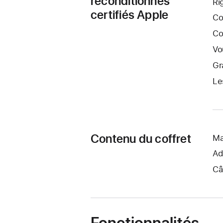
reconditionnés
Ri
certifiés Apple
Co
Co
Vo
Gr
Le
Contenu du coffret
Ma
Ad
Câ