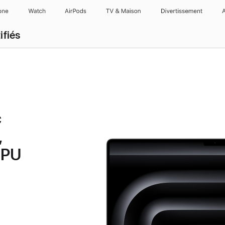
one
Watch
AirPods
TV & Maison
Divertissements
ifiés
c
,
GPU