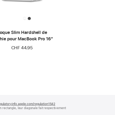
oque Slim Hardshell de
hie pour MacBook Pro 16″
CHF 44.95
gulatoryinfo.apple.com/regulation1542
(s’ouvre
rectangle, leur diagonale fait respectivement
dans
une