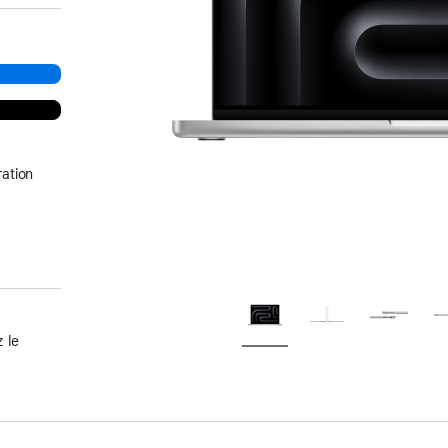
ation
 le