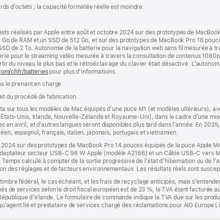
iards d’octets ; la capacité formatée réelle est moindre.
sts réalisés par Apple entre août et octobre 2024 sur des prototypes de MacBoo
o de RAM et un SSD de 512 Go, et sur des prototypes de MacBook Pro 16 pouc
de 2 To. Autonomie de la batterie pour la navigation web sans fil mesurée à tra
erie pour le streaming vidéo mesurée à travers la consultation de contenus 1080
artir du niveau le plus bas et le rétroéclairage du clavier était désactivé. L’autonom
com/chfr/batteries
pour plus d’informations.
ns le prenant en charge.
 et du procédé de fabrication.
êta sur tous les modèles de Mac équipés d’une puce M1 (et modèles ultérieurs), avec
a, États-Unis, Irlande, Nouvelle-Zélande et Royaume-Uni), dans le cadre d’une mi
s en avril, et d’autres langues seront disponibles plus tard dans l’année. En 2025,
éen, espagnol, français, italien, japonais, portugais et vietnamien.
obre 2024 sur des prototypes de MacBook Pro 14 pouces équipés de la puce Appl
n Adaptateur secteur USB-C 96 W Apple (modèle A2166) et un Câble USB-C vers 
Temps calculé à compter de la sortie progressive de l’état d’hibernation ou de l’
ion des réglages et de facteurs environnementaux. Les résultats réels sont suscept
timbre fédéral, le cas échéant, et les frais de recyclage anticipés, mais s’entenden
fiés de services selon le droit fiscal européen est de 23 %, la TVA étant facturée 
la République d’Irlande. Le formulaire de commande indique la TVA due sur les produ
t qu’agent lié et prestataire de services chargé des réclamations pour AIG Europe L