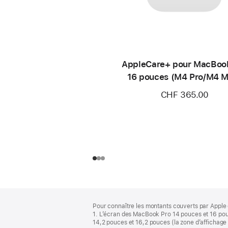
AppleCare+ pour MacBoo
16 pouces (M4 Pro/M4 
CHF 365.00
Pied
Notes
Pour connaître les montants couverts par Apple 
de
de
1. L’écran des MacBook Pro 14 pouces et 16 pou
bas
page
14,2 pouces et 16,2 pouces (la zone d’affichage 