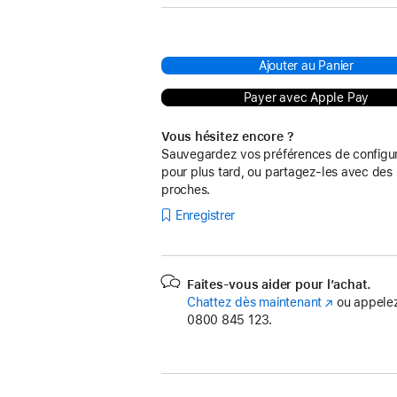
Ajouter au Panier
Payer avec Apple Pay
Vous hésitez encore ?
Sauvegardez vos préférences de configur
pour plus tard, ou partagez-les avec des
proches.
Enregistrer
Faites-vous aider pour l’achat.
Chattez dès maintenant
(s’ouvre
ou appelez
0800 845 123.
dans
une
nouvelle
fenêtre)