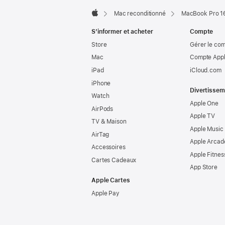
Mac reconditionné
MacBook Pro 16
Apple
S’informer et acheter
Compte
Store
Gérer le co
Mac
Compte Appl
iPad
iCloud.com
iPhone
Divertissem
Watch
Apple One
AirPods
Apple TV
TV & Maison
Apple Music
AirTag
Apple Arcad
Accessoires
Apple Fitnes
Cartes Cadeaux
App Store
Apple Cartes
Apple Pay