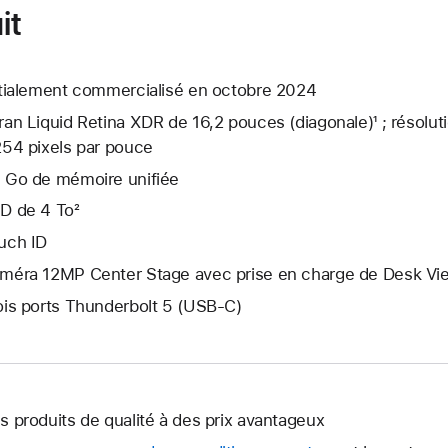
it
itialement commercialisé en octobre 2024
ran Liquid Retina XDR de 16,2 pouces (diagonale)¹ ; résolut
254 pixels par pouce
 Go de mémoire unifiée
D de 4 To²
uch ID
méra 12MP Center Stage avec prise en charge de Desk Vi
ois ports Thunderbolt 5 (USB‑C)
s produits de qualité à des prix avantageux