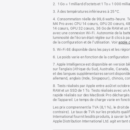
de
2. 1 Go = 1 milliard d’octets et 1 To = 1 000 mill
page
3. À des températures inférieures à 25 °C.
4. Consommation réelle de 99,6 watts‑heure. Te
M4 Pro avec CPU 14 cœurs, GPU 20 cœurs, 48 G
14 cœurs, GPU 32 cœurs, 36 Go de RAM et un SSD 
avec une connexion Wi-Fi. Autonomie de la batt
luminosité de l’écran était réglée sur 8 clics à p
de la configuration et de l’utilisation. Voir
apple.
5. Wi-Fi 6E disponible dans les pays et les régio
6. Le poids varie en fonction de la configuration
7. Apple Intelligence est disponible en version b
sur l’anglais (Afrique du Sud, Australie, Canad
et des langues supplémentaires seront disponible
allemand, anglais (Inde, Singapour), chinois, cor
8. Tests réalisés par Apple entre août et oct
RAM et un SSD de 1 To. Tests réalisés avec u
rapide réalisés sur des MacBook Pro déchargés. 
de l’appareil. Le temps de charge varie en fonct
Les prix comprennent la TVA (8,1 %), le droit de 
contraire). Le taux de TVA sur les produits quali
International fournit lesdits produits, à savoir 
Apple Distribution International Ltd. agit en tan