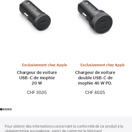
Exclusivement chez Apple
Exclusivement chez Apple
Chargeur de voiture
Chargeur de voiture
USB-C de mophie
double USB-C de
20 W
mophie 40 W PD.
CHF 30.05
CHF 40.05
Pied
Notes
Pour obtenir des informations concernant la conformité de ce produit à la
de
de
réglementation européenne, merci de contacter le fabricant.