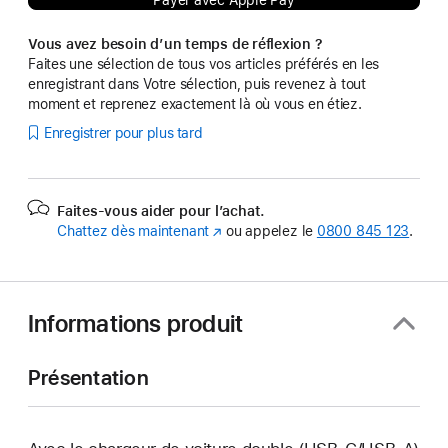
Payer avec Apple Pay
Vous avez besoin d’un temps de réflexion ?
Faites une sélection de tous vos articles préférés en les
enregistrant dans Votre sélection, puis revenez à tout
moment et reprenez exactement là où vous en étiez.
Enregistrer pour plus tard
Faites-vous aider pour l’achat.
Chattez dès maintenant
(s’ouvre
ou appelez le
0800 845 123
.
dans
une
nouvelle
fenêtre)
Informations produit
Présentation