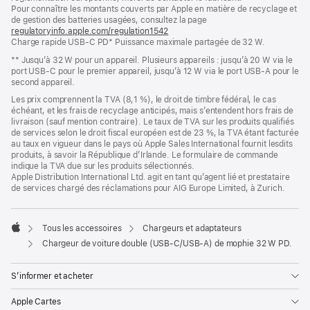
bas
page
Pour connaître les montants couverts par Apple en matière de recyclage et
de
de gestion des batteries usagées, consultez la page
page
regulatoryinfo.apple.com/regulation1542
(s’ouvre
Charge rapide USB-C PD* Puissance maximale partagée de 32 W.
dans
une
** Jusqu’à 32 W pour un appareil. Plusieurs appareils : jusqu’à 20 W via le
nouvelle
port USB-C pour le premier appareil, jusqu’à 12 W via le port USB-A pour le
fenêtre)
second appareil.
Les prix comprennent la TVA (8,1 %), le droit de timbre fédéral, le cas
échéant, et les frais de recyclage anticipés, mais s’entendent hors frais de
livraison (sauf mention contraire). Le taux de TVA sur les produits qualifiés
de services selon le droit fiscal européen est de 23 %, la TVA étant facturée
au taux en vigueur dans le pays où Apple Sales International fournit lesdits
produits, à savoir la République d’Irlande. Le formulaire de commande
indique la TVA due sur les produits sélectionnés.
Apple Distribution International Ltd. agit en tant qu’agent lié et prestataire
de services chargé des réclamations pour AIG Europe Limited, à Zurich.
Tous les accessoires
Chargeurs et adaptateurs
Apple
Chargeur de voiture double (USB-C/USB-A) de mophie 32 W PD.
S’informer et acheter
Apple Cartes