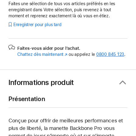
Faites une sélection de tous vos articles préférés en les
enregistrant dans Votre sélection, puis revenez à tout
moment et reprenez exactement là où vous en étiez.
Enregistrer pour plus tard
Faites-vous aider pour l’achat.
Chattez dès maintenant
(s’ouvre
ou appelez le
0800 845 123
.
dans
une
nouvelle
fenêtre)
Informations produit
Présentation
Conçue pour offrir de meilleures performances et
plus de liberté, la manette Backbone Pro vous
permet de jouer n’importe où et sur n’importe