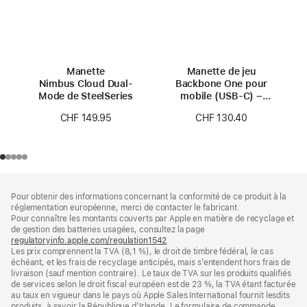
Manette
Manette de jeu
Nimbus Cloud Dual-
Backbone One pour
Mode de SteelSeries
mobile (USB-C) –
2ᵉ génération
CHF 149.95
CHF 130.40
Pied
Notes
Pour obtenir des informations concernant la conformité de ce produit à la
de
de
réglementation européenne, merci de contacter le fabricant.
bas
page
Pour connaître les montants couverts par Apple en matière de recyclage et
de
de gestion des batteries usagées, consultez la page
page
regulatoryinfo.apple.com/regulation1542
(s’ouvre
Les prix comprennent la TVA (8,1 %), le droit de timbre fédéral, le cas
dans
échéant, et les frais de recyclage anticipés, mais s’entendent hors frais de
une
livraison (sauf mention contraire). Le taux de TVA sur les produits qualifiés
nouvelle
de services selon le droit fiscal européen est de 23 %, la TVA étant facturée
fenêtre)
au taux en vigueur dans le pays où Apple Sales International fournit lesdits
produits, à savoir la République d’Irlande. Le formulaire de commande