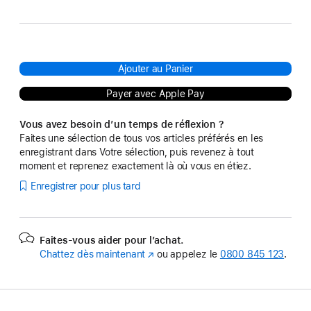
Ajouter au Panier
Payer avec Apple Pay
Vous avez besoin d’un temps de réflexion ?
Faites une sélection de tous vos articles préférés en les
enregistrant dans Votre sélection, puis revenez à tout
moment et reprenez exactement là où vous en étiez.
Enregistrer pour plus tard
Faites-vous aider pour l’achat.
Chattez dès maintenant
(s’ouvre
ou appelez le
0800 845 123
.
dans
une
nouvelle
fenêtre)