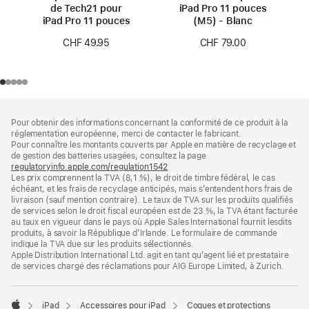
de Tech21 pour
iPad Pro 11 pouces
iPad Pro 11 pouces
(M5) - Blanc
CHF 49.95
CHF 79.00
Pied
Notes
Pour obtenir des informations concernant la conformité de ce produit à la
de
de
réglementation européenne, merci de contacter le fabricant.
bas
page
Pour connaître les montants couverts par Apple en matière de recyclage et
de
de gestion des batteries usagées, consultez la page
page
regulatoryinfo.apple.com/regulation1542
(s’ouvre
Les prix comprennent la TVA (8,1 %), le droit de timbre fédéral, le cas
dans
échéant, et les frais de recyclage anticipés, mais s’entendent hors frais de
une
livraison (sauf mention contraire). Le taux de TVA sur les produits qualifiés
nouvelle
de services selon le droit fiscal européen est de 23 %, la TVA étant facturée
fenêtre)
au taux en vigueur dans le pays où Apple Sales International fournit lesdits
produits, à savoir la République d’Irlande. Le formulaire de commande
indique la TVA due sur les produits sélectionnés.
Apple Distribution International Ltd. agit en tant qu’agent lié et prestataire
de services chargé des réclamations pour AIG Europe Limited, à Zurich.
iPad
Accessoires pour iPad
Coques et protections