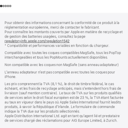
Pied
Notes
Pour obtenir des informations concernant la conformité de ce produit à la
de
de
réglementation européenne, merci de contacter le fabricant.
bas
page
Pour connaître les montants couverts par Apple en matière de recyclage et
de
de gestion des batteries usagées, consultez la page
page
regulatoryinfo.apple.com/regulation1542
(s’ouvre
* Compatibilité et performances variables en fonction du chargeur.
dans
une
Compatible avec toutes les coques compatibles MagSafe, tous les PopTop
nouvelle
interchangeables et tous les PopMounts actuellement disponibles.
fenêtre)
Non compatible avec les coques non MagSafe (sans anneau adaptateur)
L’anneau adaptateur n’est pas compatible avec toutes les coques pour
iPhone.
Les prix comprennent la TVA (8,1 %), le droit de timbre fédéral, le cas
échéant, et les frais de recyclage anticipés, mais s’entendent hors frais de
livraison (sauf mention contraire). Le taux de TVA sur les produits qualifiés
de services selon le droit fiscal européen est de 23 %, la TVA étant facturée
au taux en vigueur dans le pays où Apple Sales International fournit lesdits
produits, à savoir la République d’Irlande. Le formulaire de commande
indique la TVA due sur les produits sélectionnés.
Apple Distribution International Ltd. agit en tant qu’agent lié et prestataire
de services chargé des réclamations pour AIG Europe Limited, à Zurich.