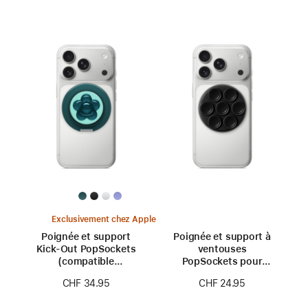
Exclusivement chez Apple
Poignée et support
Poignée et support à
Kick-Out PopSockets
ventouses
(compatible
PopSockets pour
MagSafe)
iPhone (compatible
CHF 34.95
CHF 24.95
MagSafe)