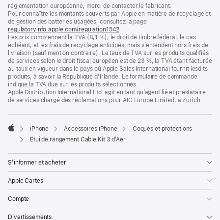
de
de
réglementation européenne, merci de contacter le fabricant.
bas
page
Pour connaître les montants couverts par Apple en matière de recyclage et
de
de gestion des batteries usagées, consultez la page
page
regulatoryinfo.apple.com/regulation1542
(s’ouvre
Les prix comprennent la TVA (8,1 %), le droit de timbre fédéral, le cas
dans
échéant, et les frais de recyclage anticipés, mais s’entendent hors frais de
une
livraison (sauf mention contraire). Le taux de TVA sur les produits qualifiés
nouvelle
de services selon le droit fiscal européen est de 23 %, la TVA étant facturée
fenêtre)
au taux en vigueur dans le pays où Apple Sales International fournit lesdits
produits, à savoir la République d’Irlande. Le formulaire de commande
indique la TVA due sur les produits sélectionnés.
Apple Distribution International Ltd. agit en tant qu’agent lié et prestataire
de services chargé des réclamations pour AIG Europe Limited, à Zurich.
iPhone
Accessoires iPhone
Coques et protections
Apple
Étui de rangement Cable Kit 3 d’Aer
S’informer et acheter
Apple Cartes
Compte
Divertissements