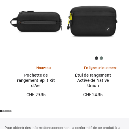
Nouveau
En ligne uniquement
Pochette de
Étui de rangement
rangement Split Kit
Active de Native
d’Aer
Union
CHF 29.95
CHF 24.95
Pied
Notes
Pour obtenir des informations concernant la conformité de ce produit à la