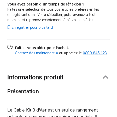
Vous avez besoin d’un temps de réflexion ?
Faites une sélection de tous vos articles préférés en les
enregistrant dans Votre sélection, puis revenez à tout
moment et reprenez exactement là où vous en étiez.
Enregistrer pour plus tard
Faites-vous aider pour l’achat.
Chattez dès maintenant
(s’ouvre
ou appelez le
0800 845 123
.
dans
une
nouvelle
fenêtre)
Informations produit
Présentation
Le Cable Kit 3 d’Aer est un étui de rangement
polyvalent pour vos accessoires essentiels. Il