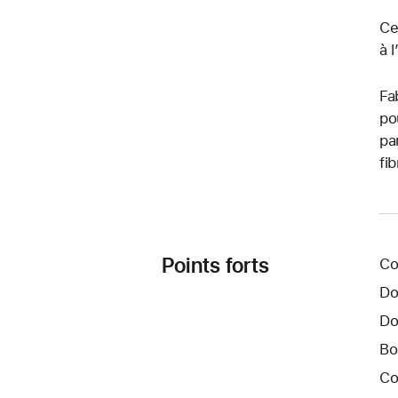
Ce
à 
Fa
po
pa
fi
Points forts
Co
Do
Do
Bo
Co