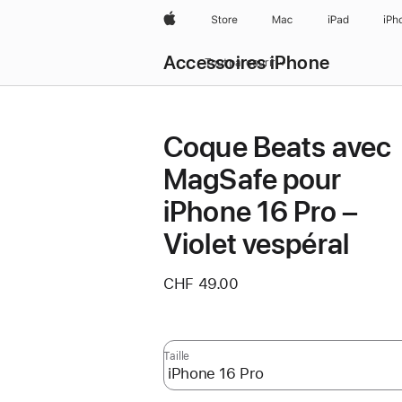
Apple
Store
Mac
iPad
iPh
Accessoires iPhone
Tout parcourir
Coque Beats avec
MagSafe pour
iPhone 16 Pro –
Violet vespéral
CHF 49.00
Taille