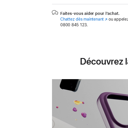
Faites-vous aider pour l’achat.
Chattez dès maintenant
(s’ouvre
ou appelez
0800 845 123.
dans
une
nouvelle
fenêtre)
Découvrez l