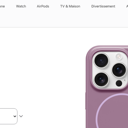
one
Watch
AirPods
TV & Maison
Divertissements