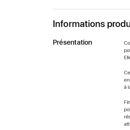
Informations produ
Présentation
Co
po
El
Ce
en
à 
Fi
po
ré
at