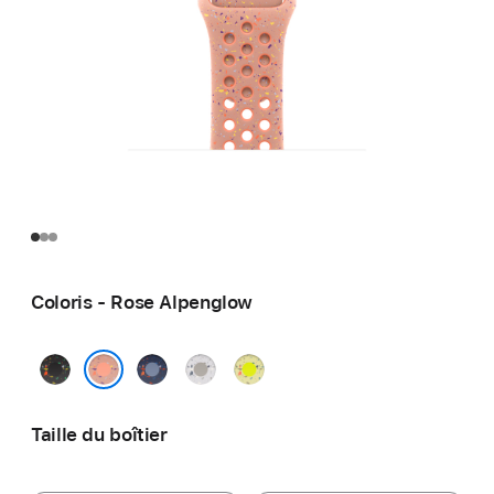
Coloris - Rose Alpenglow
Noir
Blue
Gris
Volt
nuit
Ribbon
voilé
Splash
Rose Alpenglow
Taille du boîtier