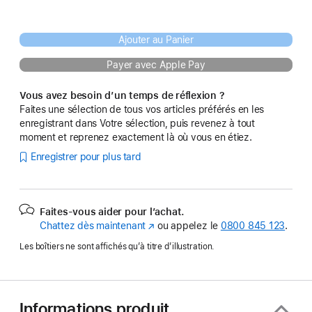
Ajouter au Panier
Payer avec Apple Pay
Vous avez besoin d’un temps de réflexion ?
Faites une sélection de tous vos articles préférés en les
enregistrant dans Votre sélection, puis revenez à tout
moment et reprenez exactement là où vous en étiez.
Enregistrer pour plus tard
Faites-vous aider pour l’achat.
Chattez dès maintenant
(s’ouvre
ou appelez le
0800 845 123
.
dans
Les boîtiers ne sont affichés qu’à titre d’illustration.
une
nouvelle
fenêtre)
Informations produit