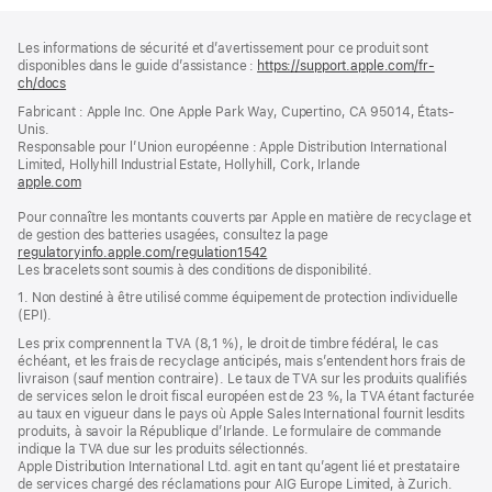
Pied
Notes
Les informations de sécurité et d’avertissement pour ce produit sont
de
de
disponibles dans le guide d’assistance :
https://support.apple.com/fr-
bas
page
ch/docs
(s’ouvre
de
dans
Fabricant : Apple Inc. One Apple Park Way, Cupertino, CA 95014, États-
page
une
Unis.
nouvelle
Responsable pour l’Union européenne : Apple Distribution International
fenêtre)
Limited, Hollyhill Industrial Estate, Hollyhill, Cork, Irlande
apple.com
(s’ouvre
dans
Pour connaître les montants couverts par Apple en matière de recyclage et
une
de gestion des batteries usagées, consultez la page
nouvelle
regulatoryinfo.apple.com/regulation1542
fenêtre)
(s’ouvre
Les bracelets sont soumis à des conditions de disponibilité.
dans
une
1. Non destiné à être utilisé comme équipement de protection individuelle
nouvelle
(EPI).
fenêtre)
Les prix comprennent la TVA (8,1 %), le droit de timbre fédéral, le cas
échéant, et les frais de recyclage anticipés, mais s’entendent hors frais de
livraison (sauf mention contraire). Le taux de TVA sur les produits qualifiés
de services selon le droit fiscal européen est de 23 %, la TVA étant facturée
au taux en vigueur dans le pays où Apple Sales International fournit lesdits
produits, à savoir la République d’Irlande. Le formulaire de commande
indique la TVA due sur les produits sélectionnés.
Apple Distribution International Ltd. agit en tant qu’agent lié et prestataire
de services chargé des réclamations pour AIG Europe Limited, à Zurich.