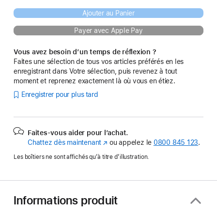
Ajouter au Panier
Payer avec Apple Pay
Vous avez besoin d’un temps de réflexion ?
Faites une sélection de tous vos articles préférés en les
enregistrant dans Votre sélection, puis revenez à tout
moment et reprenez exactement là où vous en étiez.
Enregistrer pour plus tard
Faites-vous aider pour l’achat.
Chattez dès maintenant
(s’ouvre
ou appelez le
0800 845 123
.
dans
Les boîtiers ne sont affichés qu’à titre d’illustration.
une
nouvelle
fenêtre)
Informations produit