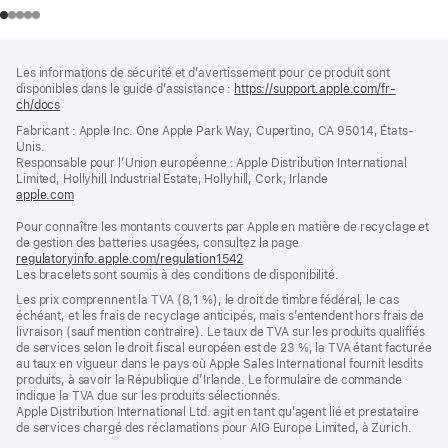
Pied
Notes
Les informations de sécurité et d’avertissement pour ce produit sont
de
de
disponibles dans le guide d’assistance :
https://support.apple.com/fr-
bas
page
ch/docs
(s’ouvre
de
dans
Fabricant : Apple Inc. One Apple Park Way, Cupertino, CA 95014, États-
page
une
Unis.
nouvelle
Responsable pour l’Union européenne : Apple Distribution International
fenêtre)
Limited, Hollyhill Industrial Estate, Hollyhill, Cork, Irlande
apple.com
(s’ouvre
dans
Pour connaître les montants couverts par Apple en matière de recyclage et
une
de gestion des batteries usagées, consultez la page
nouvelle
regulatoryinfo.apple.com/regulation1542
fenêtre)
(s’ouvre
Les bracelets sont soumis à des conditions de disponibilité.
dans
une
Les prix comprennent la TVA (8,1 %), le droit de timbre fédéral, le cas
nouvelle
échéant, et les frais de recyclage anticipés, mais s’entendent hors frais de
fenêtre)
livraison (sauf mention contraire). Le taux de TVA sur les produits qualifiés
de services selon le droit fiscal européen est de 23 %, la TVA étant facturée
au taux en vigueur dans le pays où Apple Sales International fournit lesdits
produits, à savoir la République d’Irlande. Le formulaire de commande
indique la TVA due sur les produits sélectionnés.
Apple Distribution International Ltd. agit en tant qu’agent lié et prestataire
de services chargé des réclamations pour AIG Europe Limited, à Zurich.