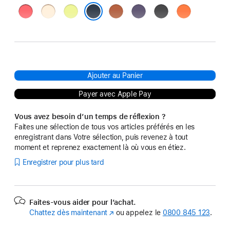
Rose
Vanille
Jaune
Terracotta
Brume
Noir
Orange
goyave
fluo
violette
Minuit
Ajouter au Panier
Payer avec Apple Pay
Vous avez besoin d’un temps de réflexion ?
Faites une sélection de tous vos articles préférés en les
enregistrant dans Votre sélection, puis revenez à tout
moment et reprenez exactement là où vous en étiez.
Enregistrer pour plus tard
Faites-vous aider pour l’achat.
Chattez dès maintenant
(s’ouvre
ou appelez le
0800 845 123
.
dans