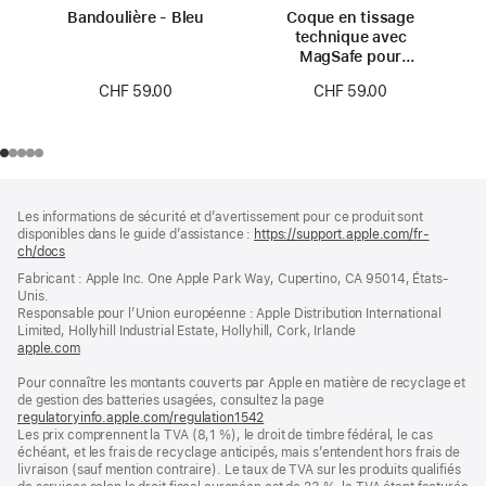
Bandoulière - Bleu
Coque en tissage
technique avec
MagSafe pour
iPhone 17 Pro Max -
CHF 59.00
CHF 59.00
Bleu
Pied
Notes
Les informations de sécurité et d’avertissement pour ce produit sont
de
de
disponibles dans le guide d’assistance :
https://support.apple.com/fr-
bas
page
ch/docs
(s’ouvre
de
dans
Fabricant : Apple Inc. One Apple Park Way, Cupertino, CA 95014, États-
page
une
Unis.
nouvelle
Responsable pour l’Union européenne : Apple Distribution International
fenêtre)
Limited, Hollyhill Industrial Estate, Hollyhill, Cork, Irlande
apple.com
(s’ouvre
dans
Pour connaître les montants couverts par Apple en matière de recyclage et
une
de gestion des batteries usagées, consultez la page
nouvelle
regulatoryinfo.apple.com/regulation1542
fenêtre)
(s’ouvre
Les prix comprennent la TVA (8,1 %), le droit de timbre fédéral, le cas
dans
échéant, et les frais de recyclage anticipés, mais s’entendent hors frais de
une
livraison (sauf mention contraire). Le taux de TVA sur les produits qualifiés
nouvelle