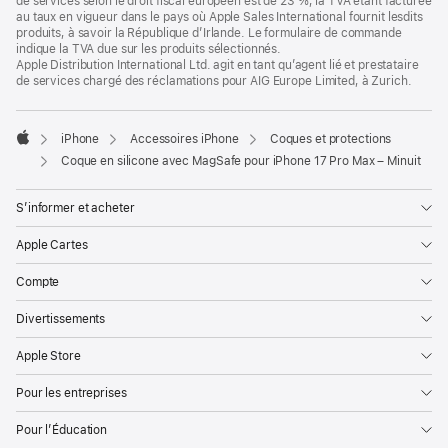
de services selon le droit fiscal européen est de 23 %, la TVA étant facturée
fenêtre)
au taux en vigueur dans le pays où Apple Sales International fournit lesdits
produits, à savoir la République d’Irlande. Le formulaire de commande
indique la TVA due sur les produits sélectionnés.
Apple Distribution International Ltd. agit en tant qu’agent lié et prestataire
de services chargé des réclamations pour AIG Europe Limited, à Zurich.
iPhone
Accessoires iPhone
Coques et protections
Apple
Coque en silicone avec MagSafe pour iPhone 17 Pro Max – Minuit
S’informer et acheter
Apple Cartes
Compte
Divertissements
Apple Store
Pour les entreprises
Pour l’Éducation