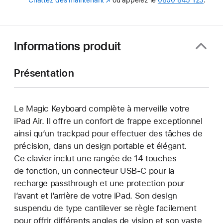
Chattez dès maintenant
(s’ouvre
ou appelez le
0800 845 123
.
dans
une
nouvelle
fenêtre)
Informations produit
Présentation
Le Magic Keyboard complète à merveille votre
iPad Air. Il offre un confort de frappe exceptionnel
ainsi qu’un trackpad pour effectuer des tâches de
précision, dans un design portable et élégant.
Ce clavier inclut une rangée de 14 touches
de fonction, un connecteur USB‑C pour la
recharge passthrough et une protection pour
l’avant et l’arrière de votre iPad. Son design
suspendu de type cantilever se règle facilement
pour offrir différents angles de vision et son vaste