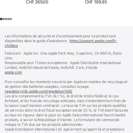
CHF 269.00
CHF 199.95
Pied
Notes
Les informations de sécurité et d’avertissement pour ce produit sont
de
de
disponibles dans le guide d’assistance :
https://support.apple.com/fr-
bas
page
ch/docs
(s’ouvre
de
dans
Fabricant : Apple Inc. One Apple Park Way, Cupertino, CA 95014, États-
page
une
Unis.
nouvelle
Responsable pour l’Union européenne : Apple Distribution International
fenêtre)
Limited, Hollyhill Industrial Estate, Hollyhill, Cork, Irlande
apple.com
(s’ouvre
dans
Pour connaître les montants couverts par Apple en matière de recyclage et
une
de gestion des batteries usagées, consultez la page
nouvelle
regulatoryinfo.apple.com/regulation1542
fenêtre)
(s’ouvre
Les prix comprennent la TVA (8,1 %), le droit de timbre fédéral, le cas
dans
échéant, et les frais de recyclage anticipés, mais s’entendent hors frais de
une
livraison (sauf mention contraire). Le taux de TVA sur les produits qualifiés
nouvelle
de services selon le droit fiscal européen est de 23 %, la TVA étant facturée
fenêtre)
au taux en vigueur dans le pays où Apple Sales International fournit lesdits
produits, à savoir la République d’Irlande. Le formulaire de commande
indique la TVA due sur les produits sélectionnés.
Apple Distribution International Ltd. agit en tant qu’agent lié et prestataire