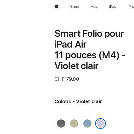
Apple
Store
Mac
iPad
iPh
Smart Folio pour
iPad Air
11 pouces (M4) -
Violet clair
CHF 79.00
Coloris - Violet clair
Anthracite
Sauge
Denim
Violet clair