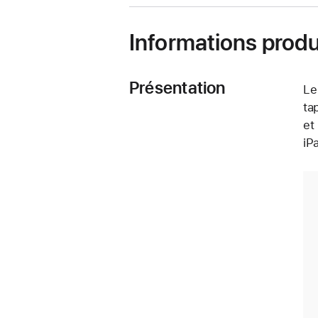
fenêtre)
Informations produ
Présentation
Le
ta
et 
iPa