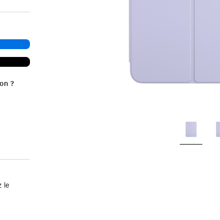
ion ?
 le