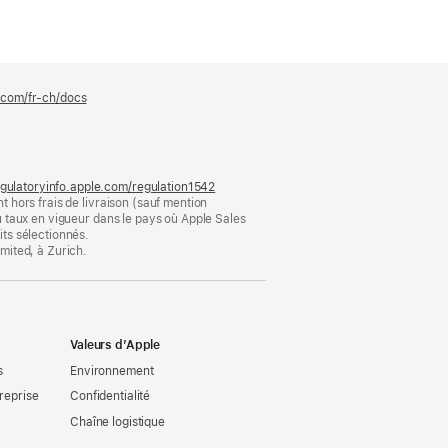
e.com/fr-ch/docs
(s’ouvre
dans
une
nouvelle
fenêtre)
gulatoryinfo.apple.com/regulation1542
(s’ouvre
t hors frais de livraison (sauf mention
dans
au taux en vigueur dans le pays où Apple Sales
une
its sélectionnés.
nouvelle
imited, à Zurich.
fenêtre)
Valeurs d’Apple
s
Environnement
reprise
Confidentialité
Chaîne logistique