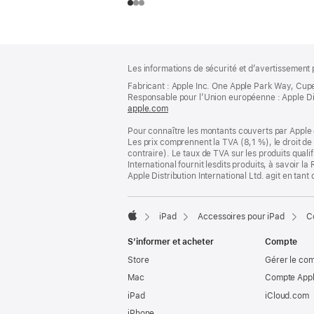
Pied
Notes
Les informations de sécurité et d’avertissement 
de
de
bas
Fabricant : Apple Inc. One Apple Park Way, Cup
page
Responsable pour l’Union européenne : Apple Distri
de
apple.com
(s’ouvre
page
dans
Pour connaître les montants couverts par Apple 
une
Les prix comprennent la TVA (8,1 %), le droit de 
nouvelle
contraire). Le taux de TVA sur les produits quali
fenêtre)
International fournit lesdits produits, à savoir 
Apple Distribution International Ltd. agit en tan
iPad
Accessoires pour iPad
C
Apple
S’informer et acheter
Compte
Store
Gérer le co
Mac
Compte Appl
iPad
iCloud.com
iPhone