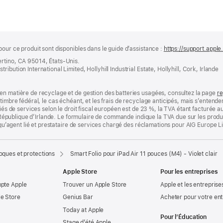
pour ce produit sont disponibles dans le guide d’assistance :
https://support.appl
ertino, CA 95014, États-Unis.
bution International Limited, Hollyhill Industrial Estate, Hollyhill, Cork, Irlande
en matière de recyclage et de gestion des batteries usagées, consultez la page
re
timbre fédéral, le cas échéant, et les frais de recyclage anticipés, mais s’entenden
fiés de services selon le droit fiscal européen est de 23 %, la TVA étant facturée 
la République d’Irlande. Le formulaire de commande indique la TVA due sur les produ
t qu’agent lié et prestataire de services chargé des réclamations pour AIG Europe L
oques et protections
Smart Folio pour iPad Air 11 pouces (M4) - Violet clair
Apple Store
Pour les entreprises
mpte Apple
Trouver un Apple Store
Apple et les entreprise
e Store
Genius Bar
Acheter pour votre ent
Today at Apple
Pour l’Éducation
Stage d’été Apple