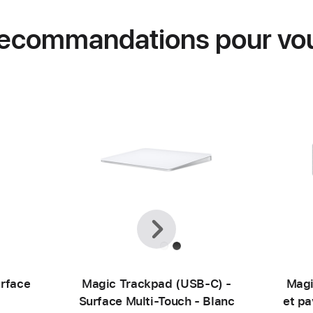
ecommandations pour vo
Précédent
Suivant
rface
Magic Trackpad (USB‑C) -
Magi
Surface Multi‑Touch - Blanc
et pa