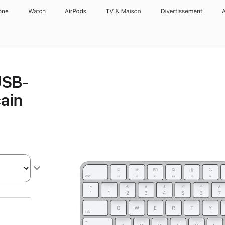
one
Watch
AirPods
TV & Maison
Divertissements
USB-
cain