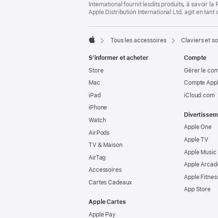
International fournit lesdits produits, à savoir 
Apple Distribution International Ltd. agit en tan
Tous les accessoires
Claviers et so
Apple
S’informer et acheter
Compte
Store
Gérer le co
Mac
Compte Appl
iPad
iCloud.com
iPhone
Divertissem
Watch
Apple One
AirPods
Apple TV
TV & Maison
Apple Music
AirTag
Apple Arcad
Accessoires
Apple Fitnes
Cartes Cadeaux
App Store
Apple Cartes
Apple Pay