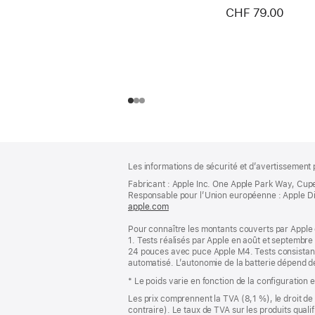
CHF 79.00
Pied
Notes
Les informations de sécurité et d’avertissement 
de
de
bas
Fabricant : Apple Inc. One Apple Park Way, Cup
page
Responsable pour l’Union européenne : Apple Distri
de
apple.com
(s’ouvre
page
dans
Pour connaître les montants couverts par Apple 
une
1. Tests réalisés par Apple en août et septembr
nouvelle
24 pouces avec puce Apple M4. Tests consistant 
fenêtre)
automatisé. L’autonomie de la batterie dépend des
* Le poids varie en fonction de la configuration 
Les prix comprennent la TVA (8,1 %), le droit de 
contraire). Le taux de TVA sur les produits quali