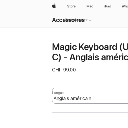
Apple
Store
Mac
iPad
iPh
Navigation
Accessoires
locale
Tout parcourir
menu
Ouvrir
Magic Keyboard (
C) - Anglais améri
CHF 99.00
Langue