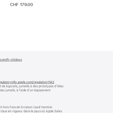
ec puce Apple (USB‑C) -
CHF 179.00
isse - Touches blanches
e.com/fr-ch/docs
(s’ouvre
dans
une
nouvelle
fenêtre)
gulatoryinfo.apple.com/regulation1542
(s’ouvre
de logiciels, jumelés à des prototypes d’iMac
dans
Mac jumelé, à l’aide d’un équipement
une
nouvelle
fenêtre)
t hors frais de livraison (sauf mention
au taux en vigueur dans le pays où Apple Sales