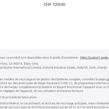
av
CHF 129.00
Su
pour ce produit sont disponibles dans le guide d’assistance :
https://support.appl
ertino, CA 95014, États-Unis.
bution International Limited, Hollyhill Industrial Estate, Hollyhill, Cork, Irlande
en matière de recyclage et de gestion des batteries usagées, consultez la page
re
e 2024 sur des prototypes de Magic Keyboard (USB-C), de programmes internes et 
à décharger complètement la batterie en faisant fonctionner l’appareil avec un i
 réglages de l’appareil, de son utilisation et d’autres facteurs.
et du procédé de fabrication.
timbre fédéral, le cas échéant, et les frais de recyclage anticipés, mais s’entenden
fiés de services selon le droit fiscal européen est de 23 %, la TVA étant facturée 