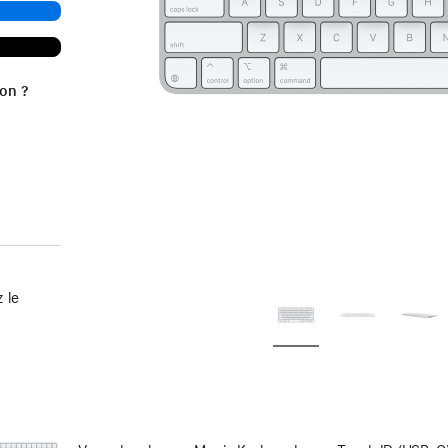
ion ?
 le