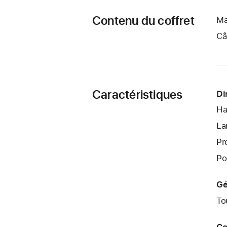
Contenu du coffret
Ma
Câ
Caractéristiques
Di
Ha
La
Pr
Po
Gé
To