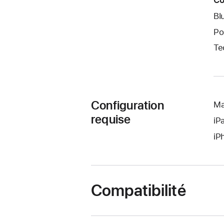
Co
Bl
Po
Te
Configuration
Ma
requise
iP
iP
Compatibilité