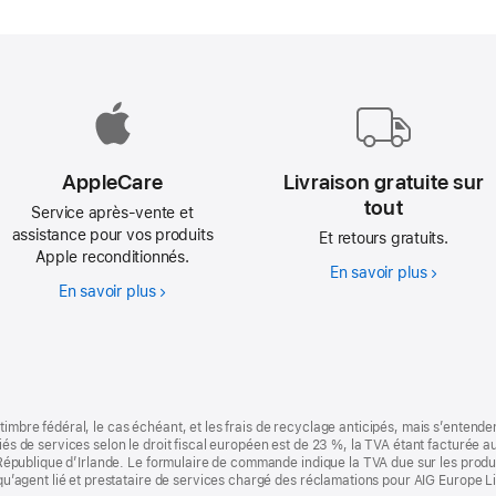
é.
AppleCare
Livraison gratuite sur
tout
Service après-vente et
assistance pour vos produits
Et retours gratuits.
Apple reconditionnés.
En savoir plus
Livraison
En savoir plus
AppleCare
gratuite
sur
tout
timbre fédéral, le cas échéant, et les frais de recyclage anticipés, mais s’entenden
fiés de services selon le droit fiscal européen est de 23 %, la TVA étant facturée 
la République d’Irlande. Le formulaire de commande indique la TVA due sur les produ
t qu’agent lié et prestataire de services chargé des réclamations pour AIG Europe L