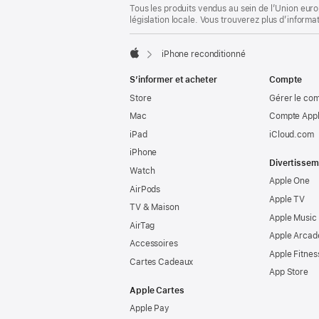
Tous les produits vendus au sein de l’Union eur
législation locale. Vous trouverez plus d’informa
iPhone reconditionné
Apple
S’informer et acheter
Compte
Store
Gérer le co
Mac
Compte Appl
iPad
iCloud.com
iPhone
Divertissem
Watch
Apple One
AirPods
Apple TV
TV & Maison
Apple Music
AirTag
Apple Arcad
Accessoires
Apple Fitnes
Cartes Cadeaux
App Store
Apple Cartes
Apple Pay