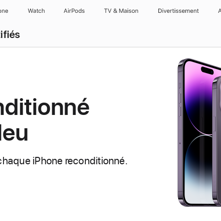
one
Watch
AirPods
TV & Maison
Divertissements
ifiés
nditionné
leu
chaque iPhone reconditionné.