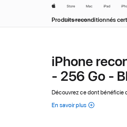
Apple
Store
Mac
iPad
iPh
Produits reconditionnés cert
Tout parcourir
iPhone reco
- 256 Go - B
Découvrez ce dont bénéficie 
En savoir plus
à
propos
de