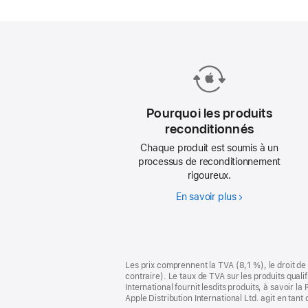
chaque
iPhone
reconditionn
Pourquoi les produits
reconditionnés
Chaque produit est soumis à un
processus de reconditionnement
rigoureux.
En savoir plus
Pourquoi
les
produits
reconditionnés
Pied
Notes
Les prix comprennent la TVA (8,1 %), le droit de 
de
de
contraire). Le taux de TVA sur les produits quali
bas
page
International fournit lesdits produits, à savoir 
de
Apple Distribution International Ltd. agit en tan
page