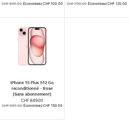
Ancien
Ancien
CHF 699.00
Économisez CHF 100.00
CHF 799.00
Économisez CHF 120.00
prix
prix
prix
prix
:
:
iPhone 15 Plus 512 Go
reconditionné - Rose
(Sans abonnement)
Nouveau
CHF 849.00
Ancien
CHF 999.00
Économisez CHF 150.00
prix
prix
: