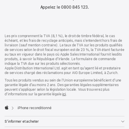
Appelez le 0800 845 123.
Pied
Notes
Les prix comprennent la TVA (8,1 %), le droit de timbre fédéral, le cas
de
de
échéant, et les frais de recyclage anticipés, mais s’entendent hors frais de
bas
page
livraison (sauf mention contraire). Le taux de TVA sur les produits qualifiés
de
de services selon le droit fiscal européen est de 23 %, la TVA étant facturée
page
au taux en vigueur dans le pays où Apple Sales International fournit lesdits
produits, à savoir la République d’Irlande. Le formulaire de commande
indique la TVA due sur les produits sélectionnés.
Apple Distribution International Ltd. agit en tant qu’agent lié et prestataire
de services chargé des réclamations pour AIG Europe Limited, à Zurich.
Tous les produits vendus au sein de l’Union européenne bénéficient d’une
garantie légale d’au moins 2 ans. Des garanties légales supplémentaires
peuvent s’appliquer selon la législation locale. Vous trouverez plus
d’informations sur la garantie légale
ici
.
iPhone reconditionné
Apple
S’informer et acheter