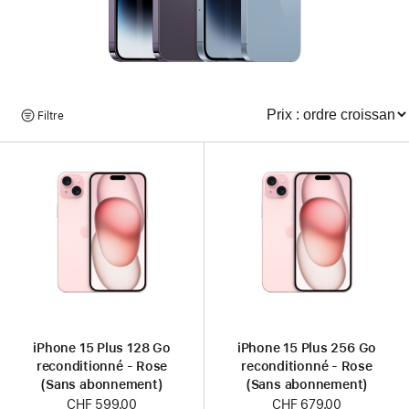
Parcourir
Filtre
Trier
les
produits
iPhone 15 Plus 128 Go
iPhone 15 Plus 256 Go
reconditionné - Rose
reconditionné - Rose
(Sans abonnement)
(Sans abonnement)
Nouveau
CHF 599.00
Nouveau
CHF 679.00