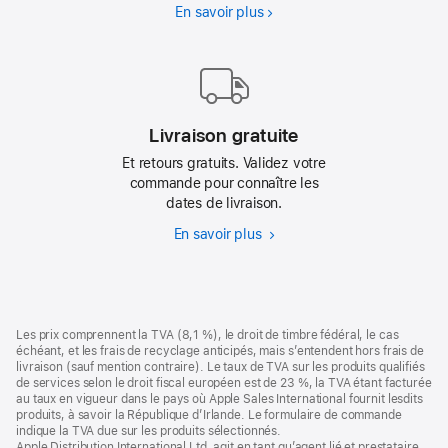
En savoir plus
AppleCare
Livraison gratuite
Et retours gratuits. Validez votre
commande pour connaître les
dates de livraison.
En savoir plus
Livraison
gratuite
Pied
Notes
Les prix comprennent la TVA (8,1 %), le droit de timbre fédéral, le cas
de
de
échéant, et les frais de recyclage anticipés, mais s’entendent hors frais de
bas
page
livraison (sauf mention contraire). Le taux de TVA sur les produits qualifiés
de
de services selon le droit fiscal européen est de 23 %, la TVA étant facturée
page
au taux en vigueur dans le pays où Apple Sales International fournit lesdits
produits, à savoir la République d’Irlande. Le formulaire de commande
indique la TVA due sur les produits sélectionnés.
Apple Distribution International Ltd. agit en tant qu’agent lié et prestataire