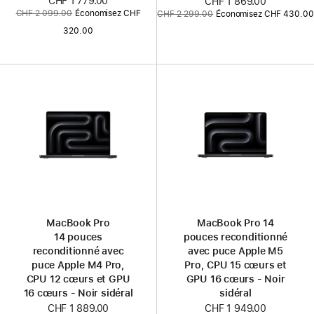
Nouveau
CHF 1 779.00
Nouveau
CHF 1 869.00
Ancien
Ancien
CHF 2 099.00
Économisez CHF
CHF 2 299.00
Économisez CHF 430.00
prix
prix
prix
prix
320.00
:
:
MacBook Pro
MacBook Pro 14
14 pouces
pouces reconditionné
reconditionné avec
avec puce Apple M5
puce Apple M4 Pro,
Pro, CPU 15 cœurs et
CPU 12 cœurs et GPU
GPU 16 cœurs - Noir
16 cœurs - Noir sidéral
sidéral
CHF 1 889.00
Nouveau
CHF 1 949.00