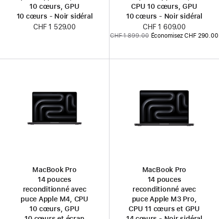
10 cœurs, GPU
CPU 10 cœurs, GPU
10 cœurs - Noir sidéral
10 cœurs - Noir sidéral
CHF 1 529.00
Nouveau
CHF 1 609.00
Ancien
CHF 1 899.00
Économisez CHF 290.00
prix
prix
:
MacBook Pro
MacBook Pro
14 pouces
14 pouces
reconditionné avec
reconditionné avec
puce Apple M4, CPU
puce Apple M3 Pro,
10 cœurs, GPU
CPU 11 cœurs et GPU
10 cœurs et écran
14 cœurs - Noir sidéral