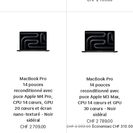
MacBook Pro
MacBook Pro
14 pouces
14 pouces
reconditionné avec
reconditionné avec
puce Apple M4 Pro,
puce Apple M3 Max,
CPU 14 cœurs, GPU
CPU 14 cœurs et GPU
20 cœurs et écran
30 cœurs - Noir
nano-texturé - Noir
sidéral
sidéral
Nouveau
CHF 2 789.00
Ancien
CHF 3 099.00
Économisez CHF 310.00
CHF 2 709.00
prix
prix