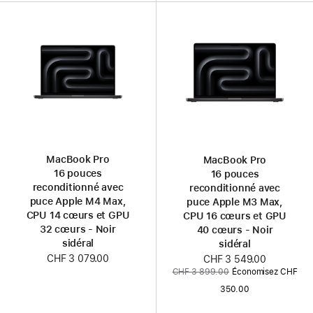
MacBook Pro
MacBook Pro
16 pouces
16 pouces
reconditionné avec
reconditionné avec
puce Apple M4 Max,
puce Apple M3 Max,
CPU 14 cœurs et GPU
CPU 16 cœurs et GPU
32 cœurs - Noir
40 cœurs - Noir
sidéral
sidéral
CHF 3 079.00
Nouveau
CHF 3 549.00
Ancien
CHF 3 899.00
Économisez CHF
prix
prix
350.00
: