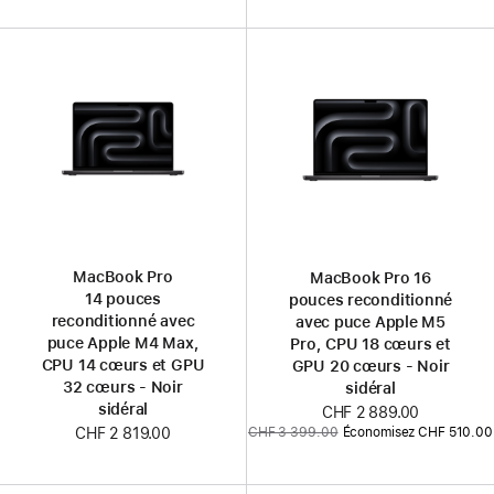
:
MacBook Pro
MacBook Pro 16
14 pouces
pouces reconditionné
reconditionné avec
avec puce Apple M5
puce Apple M4 Max,
Pro, CPU 18 cœurs et
CPU 14 cœurs et GPU
GPU 20 cœurs - Noir
32 cœurs - Noir
sidéral
sidéral
Nouveau
CHF 2 889.00
Ancien
CHF 3 399.00
Économisez CHF 510.00
CHF 2 819.00
prix
prix
: