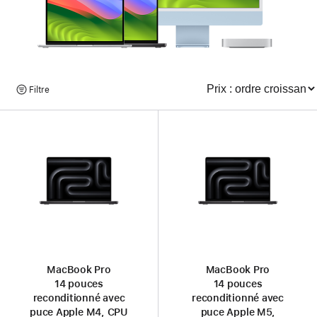
Parcourir
Filtre
Trier
les
produits
MacBook Pro
MacBook Pro
14 pouces
14 pouces
reconditionné avec
reconditionné avec
puce Apple M4, CPU
puce Apple M5,