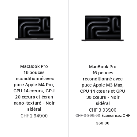
MacBook Pro
MacBook Pro
16 pouces
16 pouces
reconditionné avec
reconditionné avec
puce Apple M4 Pro,
puce Apple M3 Max,
CPU 14 cœurs, GPU
CPU 14 cœurs et GPU
20 cœurs et écran
30 cœurs - Noir
nano-texturé - Noir
sidéral
sidéral
Nouveau
CHF 3 039.00
Ancien
CHF 3 399.00
Économisez CHF
CHF 2 949.00
prix
prix
360.00
: