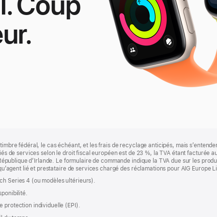
l. Coup
ur.
pple
atch
E
timbre fédéral, le cas échéant, et les frais de recyclage anticipés, mais s’entenden
fiés de services selon le droit fiscal européen est de 23 %, la TVA étant facturée 
la République d’Irlande. Le formulaire de commande indique la TVA due sur les produ
t qu’agent lié et prestataire de services chargé des réclamations pour AIG Europe L
ch Series 4 (ou modèles ultérieurs).
ponibilité.
 protection individuelle (EPI).