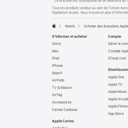
* Le bracelet est susceptible de se détendre au f
Tous les produits vendus au sein de l’Union eur
législation locale. Vous trouverez plus d’informa
Watch
Acheter des bracelets Appl
Apple
S’informer et acheter
Compte
Store
Gérer le co
Mac
Compte Appl
iPad
iCloud.com
iPhone
Divertissem
Watch
Apple One
AirPods
Apple TV
TV & Maison
Apple Music
AirTag
Apple Arcad
Accessoires
Apple Fitnes
Cartes Cadeaux
App Store
Apple Cartes