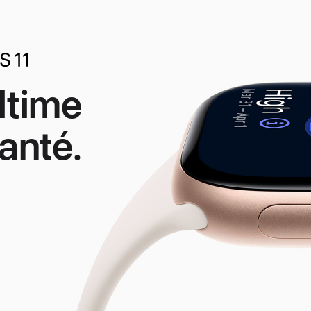
ltime
anté.