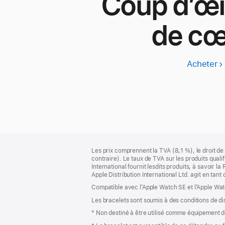
Coup d’œi
de cœ
Acheter
A
W
S
3
Pied
Notes
Les prix comprennent la TVA (8,1 %), le droit de 
de
de
contraire). Le taux de TVA sur les produits quali
bas
page
International fournit lesdits produits, à savoir 
de
Apple Distribution International Ltd. agit en tan
page
Compatible avec l’Apple Watch SE et l’Apple Wat
Les bracelets sont soumis à des conditions de dis
° Non destiné à être utilisé comme équipement de