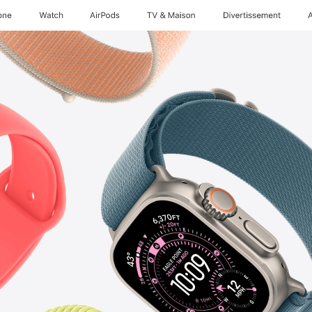
one
Watch
AirPods
TV & Maison
Divertissements