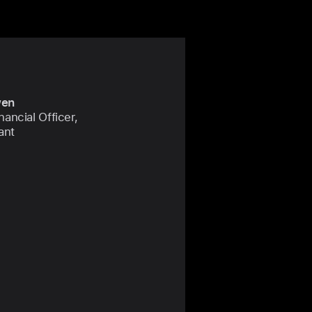
wen
nancial Officer,
ant