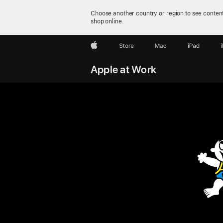
Choose another country or region to see content
shop online.
Apple
Store
Mac
iPad
Apple at Work