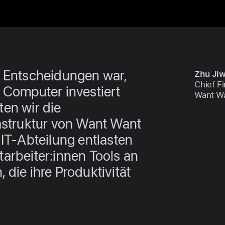
n Entscheidungen war,
Zhu Ji
Chief Fi
 Computer investiert
Want W
en wir die
astruktur von Want Want
 IT-Abteilung entlasten
arbeiter:innen Tools an
 die ihre Produktivität