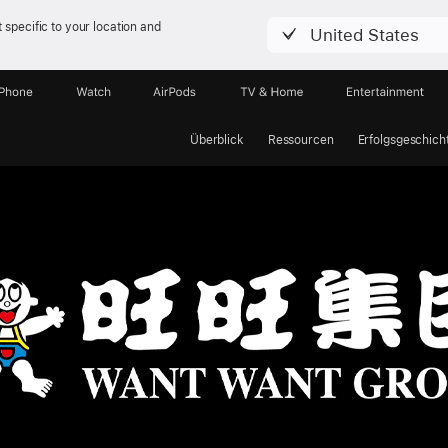
 specific to your location and
United States
iPhone
Watch
AirPods
TV & Home
Entertainment
Überblick
Ressourcen
Erfolgsgeschich