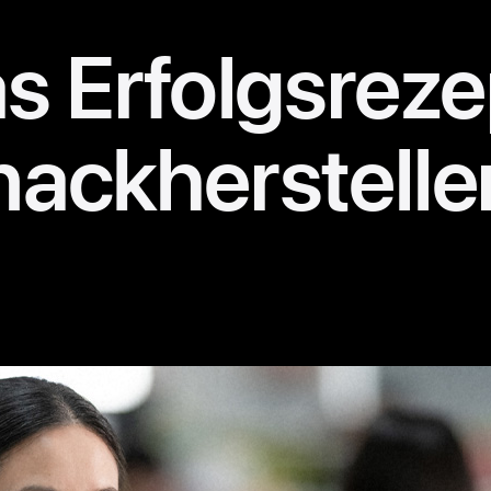
s Erfolgs­reze
ackher­stelle