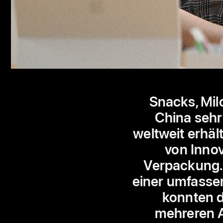
Snacks, Mil
China sehr
weltweit erhäl
von Innov
Verpackung. 
einer umfasse
konnten de
mehreren A