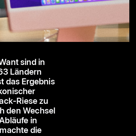
Want sind in
 63 Ländern
st das Ergebnis
ikonischer
nack-Riese zu
ch den Wechsel
 Abläufe in
 machte die