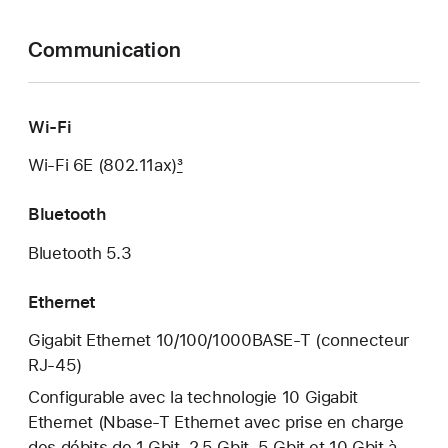
Communication
Wi‑Fi
Wi‑Fi 6E (802.11ax)
3
Bluetooth
Bluetooth 5.3
Ethernet
Gigabit Ethernet 10/100/1000BASE‑T (connec­teur
RJ‑45)
Configurable avec la techno­logie 10 Gigabit
Ethernet (Nbase‑T Ethernet avec prise en charge
des débits de 1 Gbit, 2,5 Gbit, 5 Gbit et 10 Gbit à