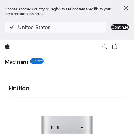
Choose another country or region to see content specific to your
location and shop online.
United States
Continue
Apple
Navigation
Mac mini
locale
Acheter
Mac mini
Menu
Mac mini
Modèle
Modèle
Modèle
Modèle
Finition
-
1
2
3
4
Caractéristiques