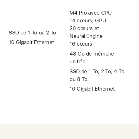
Modèle 3
Modèle 4
—
Non
M4 Pro avec CPU
disponible
14 cœurs, GPU
—
Non
20 cœurs et
disponible
SSD de 1 To ou 2 To
Neural Engine
10 Gigabit Ethernet
16 cœurs
48 Go de mémoire
unifiée
SSD de 1 To, 2 To, 4 To
ou 8 To
10 Gigabit Ethernet