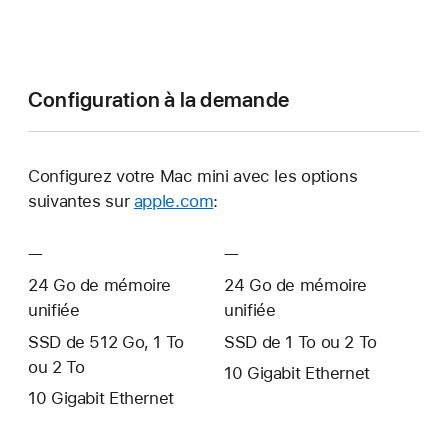
Configuration à la demande
Configurez votre Mac mini avec les options
suivantes sur
apple.com
:
Modèle 1
Modèle 2
—
Non
—
Non
disponible
disponible
24 Go de mémoire
24 Go de mémoire
unifiée
unifiée
SSD de 512 Go, 1 To
SSD de 1 To ou 2 To
ou 2 To
10 Gigabit Ethernet
10 Gigabit Ethernet