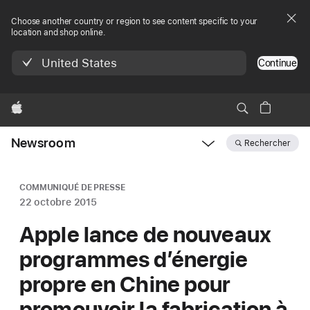
Choose another country or region to see content specific to your
location and shop online.
United States
Continue
Apple
Newsroom
Rechercher
Open
Newsroom
navigation
COMMUNIQUÉ DE PRESSE
22 octobre 2015
Apple lance de nouveaux
programmes d’énergie
propre en Chine pour
promouvoir la fabrication à